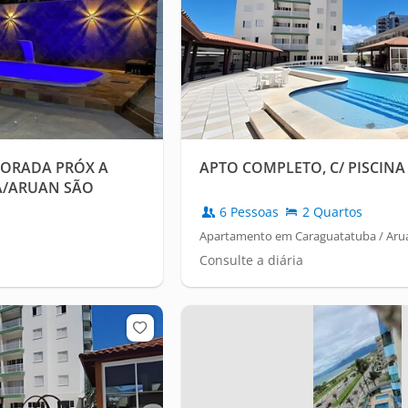
PORADA PRÓX A
APTO COMPLETO, C/ PISCINA
A/ARUAN SÃO
6 Pessoas
2 Quartos
n
Apartamento em Caraguatatuba / Aru
Consulte a diária