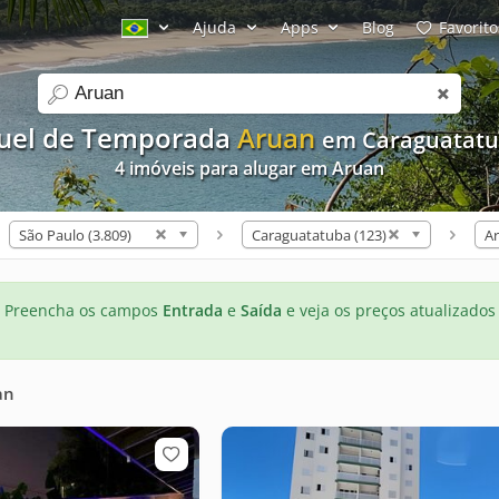
Ajuda
Apps
Blog
Favorito
search
uel de Temporada
Aruan
em Caraguatatu
4 imóveis para alugar em Aruan
São Paulo (3.809)
Caraguatatuba (123)
Ar
Preencha os campos
Entrada
e
Saída
e veja os preços atualizados
an