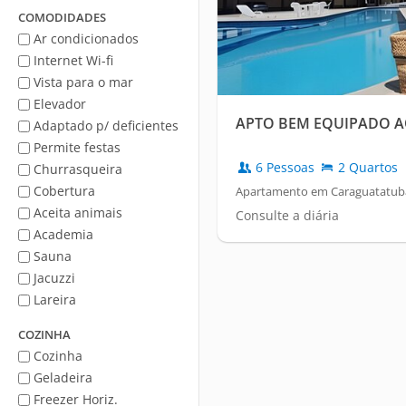
Mar
COMODIDADES
Ar condicionados
Internet Wi-fi
Vista para o mar
Elevador
APTO BEM EQUIPADO 
Adaptado p/ deficientes
Permite festas
6 Pessoas
2 Quartos
Churrasqueira
Cobertura
Apartamento em Caraguatatuba
Aceita animais
Consulte a diária
Academia
Sauna
Jacuzzi
Lareira
COZINHA
Cozinha
Geladeira
Freezer Horiz.