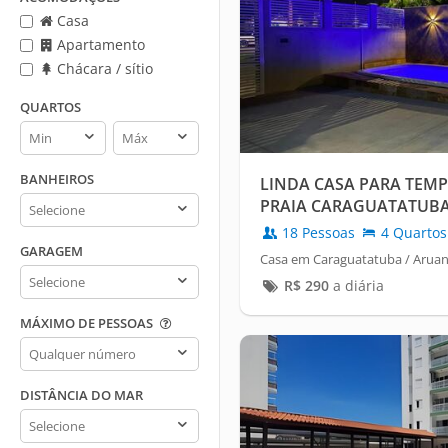
Casa
Apartamento
Chácara / sítio
QUARTOS
Quartos
Quartos
min
max
BANHEIROS
LINDA CASA PARA TEM
Banheiros
PRAIA CARAGUATATUB
PAULO
18 Pessoas
4 Quartos
GARAGEM
Casa em Caraguatatuba / Arua
Garagem
R$
290
a diária
MÁXIMO DE PESSOAS
Máximo
de
pessoas
DISTÂNCIA DO MAR
Distância
do