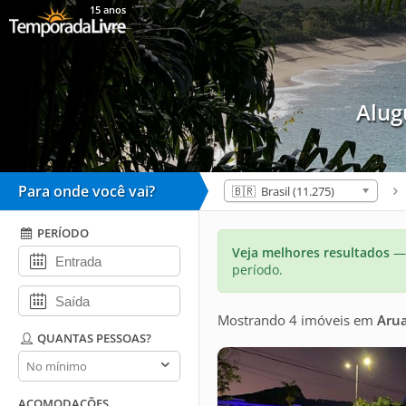
15 anos
Alug
Para onde você vai?
🇧🇷 Brasil (11.275)
PERÍODO
Veja melhores resultados
— 
período.
Mostrando 4 imóveis
em
Aru
QUANTAS PESSOAS?
Quantas
pessoas?
ACOMODAÇÕES