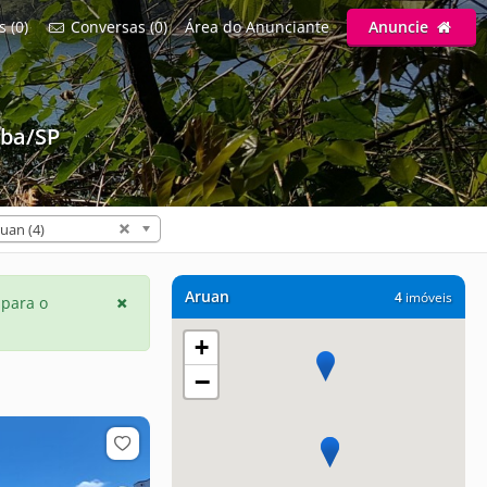
s (0)
Conversas (0)
Área do Anunciante
Anuncie
ba/SP
uan (4)
Aruan
4
imóveis
 para o
+
−