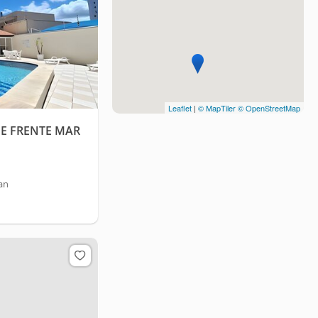
Leaflet
|
© MapTiler
© OpenStreetMap
 E FRENTE MAR
an