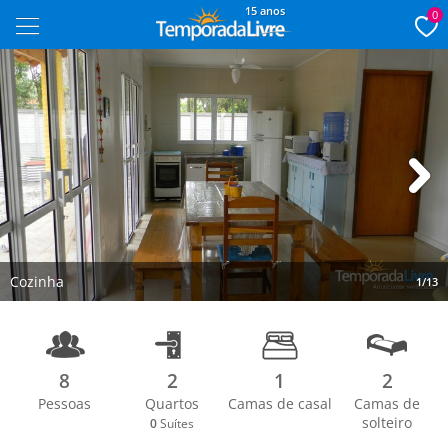
15 anos
0
Next
Cozinha
1/13
8
2
1
2
Pessoas
Quartos
Camas de casal
Camas de
solteiro
0
Suítes