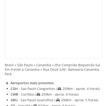
Brasil » São Paulo » Cananéia » Ilha Comprida Boqueirão Sul
Em Frente à Cananéia » Rua Onze S/Nº, Balneário Cananéia
Park
Aeroportos mais próximos
CGH
- Sao Paulo Congonhas
(
259km - aprox. 4 horas)
CWB
- Curitiba
(
259km - aprox. 4 horas)
GRU
- Sao Paulo Guarulhos
(
294km - aprox. 5 horas)
JOI
- Joinville
(
374km - aprox. 6 horas)