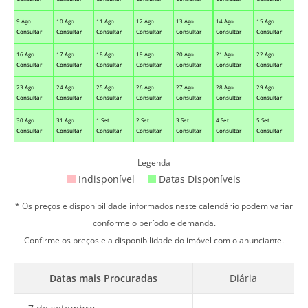
9 Ago
10 Ago
11 Ago
12 Ago
13 Ago
14 Ago
15 Ago
Consultar
Consultar
Consultar
Consultar
Consultar
Consultar
Consultar
16 Ago
17 Ago
18 Ago
19 Ago
20 Ago
21 Ago
22 Ago
Consultar
Consultar
Consultar
Consultar
Consultar
Consultar
Consultar
23 Ago
24 Ago
25 Ago
26 Ago
27 Ago
28 Ago
29 Ago
Consultar
Consultar
Consultar
Consultar
Consultar
Consultar
Consultar
30 Ago
31 Ago
1 Set
2 Set
3 Set
4 Set
5 Set
Consultar
Consultar
Consultar
Consultar
Consultar
Consultar
Consultar
Legenda
Indisponível
Datas Disponíveis
* Os preços e disponibilidade informados neste calendário podem variar
conforme o período e demanda.
Confirme os preços e a disponibilidade do imóvel com o anunciante.
Datas mais Procuradas
Diária