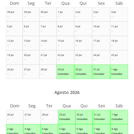
Dom
Seg
Ter
Qua
Qui
Sex
Sáb
28 Jun
29 Jun
30 Jun
1 Jul
2 Jul
3 Jul
4 Jul
--
--
--
--
--
--
--
5 Jul
6 Jul
7 Jul
8 Jul
9 Jul
10 Jul
11 Jul
--
--
--
--
--
--
--
12 Jul
13 Jul
14 Jul
15 Jul
16 Jul
17 Jul
18 Jul
--
--
--
--
--
--
--
19 Jul
20 Jul
21 Jul
22 Jul
23 Jul
24 Jul
25 Jul
--
--
--
--
--
--
--
26 Jul
27 Jul
28 Jul
29 Jul
30 Jul
31 Jul
1 Ago
--
--
--
Consultar
Consultar
Consultar
Consultar
Agosto 2026
Dom
Seg
Ter
Qua
Qui
Sex
Sáb
26 Jul
27 Jul
28 Jul
29 Jul
30 Jul
31 Jul
1 Ago
--
--
--
Consultar
Consultar
Consultar
Consultar
2 Ago
3 Ago
4 Ago
5 Ago
6 Ago
7 Ago
8 Ago
Consultar
Consultar
Consultar
Consultar
Consultar
Consultar
Consultar