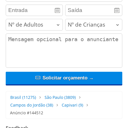
adults
children
contact_message
Solicitar orçamento →
Brasil
(11275)
São Paulo
(3809)
Campos do Jordão
(38)
Capivari
(9)
Anúncio #144512
Feedback