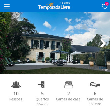
15 anos
0
Next
1/60
10
5
2
6
Pessoas
Quartos
Camas de casal
Camas de
solteiro
5
Suítes