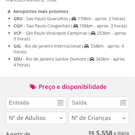
Aeroportos mais próximos
GRU
- Sao Paulo Guarulhos
(
170km - aprox. 2 horas)
CGH
- Sao Paulo Congonhas
(
196km - aprox. 3 horas)
VCP
- São Paulo Viracopos Campinas
(
253km - aprox.
3 horas)
GIG
- Rio de Janeiro Internacional
(
334km - aprox. 4
horas)
SDU
- Rio de Janeiro Santos Dumont
(
343km - aprox.
4 horas)
Preço e disponibilidade
adults
children
5.558
R$
a diária
A partir de