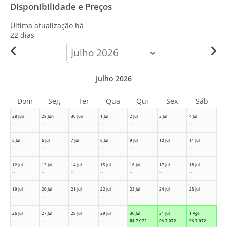
Disponibilidade e Preços
Última atualização há
22 dias
calendar-
month
Julho 2026
Dom
Seg
Ter
Qua
Qui
Sex
Sáb
28 Jun
29 Jun
30 Jun
1 Jul
2 Jul
3 Jul
4 Jul
--
--
--
--
--
--
--
5 Jul
6 Jul
7 Jul
8 Jul
9 Jul
10 Jul
11 Jul
--
--
--
--
--
--
--
12 Jul
13 Jul
14 Jul
15 Jul
16 Jul
17 Jul
18 Jul
--
--
--
--
--
--
--
19 Jul
20 Jul
21 Jul
22 Jul
23 Jul
24 Jul
25 Jul
--
--
--
--
--
--
--
26 Jul
27 Jul
28 Jul
29 Jul
30 Jul
31 Jul
1 Ago
--
--
--
--
R$
7.072
R$
7.072
R$
7.072