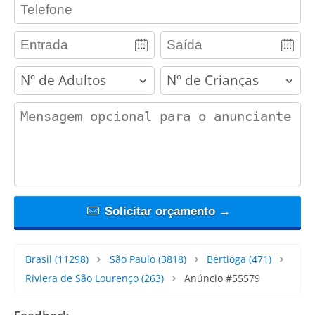
contact_phone
adults
children
contact_message
Solicitar orçamento →
Brasil
(11298)
São Paulo
(3818)
Bertioga
(471)
Riviera de São Lourenço
(263)
Anúncio #55579