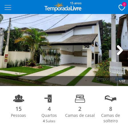
15 anos
0
Next
1/37
15
4
2
8
Pessoas
Quartos
Camas de casal
Camas de
solteiro
4
Suítes