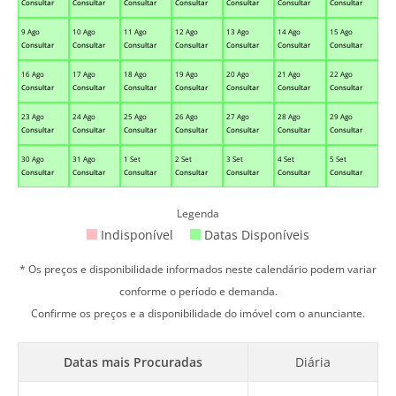
Consultar
Consultar
Consultar
Consultar
Consultar
Consultar
Consultar
9 Ago
10 Ago
11 Ago
12 Ago
13 Ago
14 Ago
15 Ago
Consultar
Consultar
Consultar
Consultar
Consultar
Consultar
Consultar
16 Ago
17 Ago
18 Ago
19 Ago
20 Ago
21 Ago
22 Ago
Consultar
Consultar
Consultar
Consultar
Consultar
Consultar
Consultar
23 Ago
24 Ago
25 Ago
26 Ago
27 Ago
28 Ago
29 Ago
Consultar
Consultar
Consultar
Consultar
Consultar
Consultar
Consultar
30 Ago
31 Ago
1 Set
2 Set
3 Set
4 Set
5 Set
Consultar
Consultar
Consultar
Consultar
Consultar
Consultar
Consultar
Legenda
Indisponível
Datas Disponíveis
* Os preços e disponibilidade informados neste calendário podem variar
conforme o período e demanda.
Confirme os preços e a disponibilidade do imóvel com o anunciante.
Datas mais Procuradas
Diária