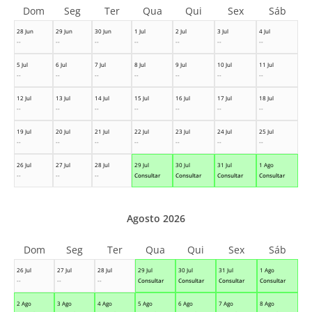
Dom
Seg
Ter
Qua
Qui
Sex
Sáb
28 Jun
29 Jun
30 Jun
1 Jul
2 Jul
3 Jul
4 Jul
--
--
--
--
--
--
--
5 Jul
6 Jul
7 Jul
8 Jul
9 Jul
10 Jul
11 Jul
--
--
--
--
--
--
--
12 Jul
13 Jul
14 Jul
15 Jul
16 Jul
17 Jul
18 Jul
--
--
--
--
--
--
--
19 Jul
20 Jul
21 Jul
22 Jul
23 Jul
24 Jul
25 Jul
--
--
--
--
--
--
--
26 Jul
27 Jul
28 Jul
29 Jul
30 Jul
31 Jul
1 Ago
--
--
--
Consultar
Consultar
Consultar
Consultar
Agosto 2026
Dom
Seg
Ter
Qua
Qui
Sex
Sáb
26 Jul
27 Jul
28 Jul
29 Jul
30 Jul
31 Jul
1 Ago
--
--
--
Consultar
Consultar
Consultar
Consultar
2 Ago
3 Ago
4 Ago
5 Ago
6 Ago
7 Ago
8 Ago