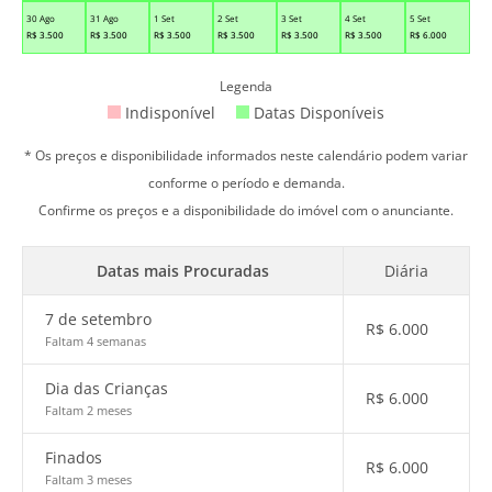
30 Ago
31 Ago
1 Set
2 Set
3 Set
4 Set
5 Set
R$
3.500
R$
3.500
R$
3.500
R$
3.500
R$
3.500
R$
3.500
R$
6.000
Legenda
Indisponível
Datas Disponíveis
* Os preços e disponibilidade informados neste calendário podem variar
conforme o período e demanda.
Confirme os preços e a disponibilidade do imóvel com o anunciante.
Datas mais Procuradas
Diária
7 de setembro
R$
6.000
Faltam 4 semanas
Dia das Crianças
R$
6.000
Faltam 2 meses
Finados
R$
6.000
Faltam 3 meses