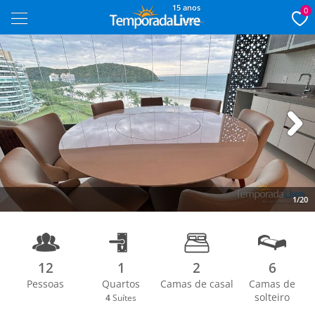
15 anos
0
Next
1/20
12
1
2
6
Pessoas
Quartos
Camas de casal
Camas de
solteiro
4
Suítes