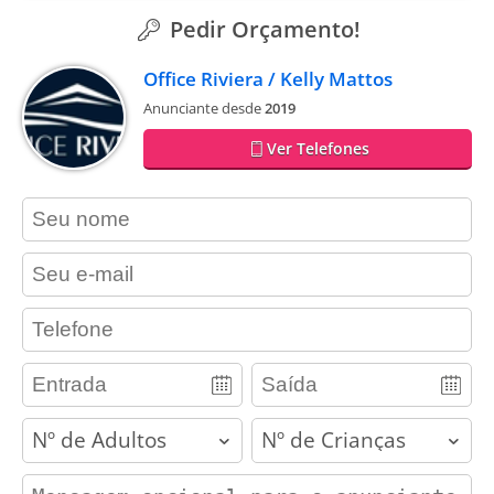
Pedir Orçamento!
Office Riviera / Kelly Mattos
Anunciante desde
2019
Ver Telefones
contact_name
contact_email
contact_phone
adults
children
contact_message