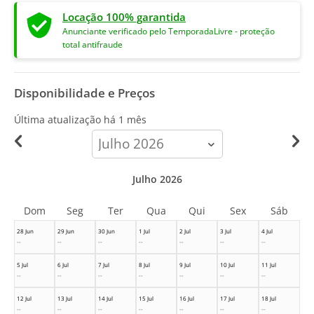
Locação 100% garantida
Anunciante verificado pelo TemporadaLivre - proteção
total antifraude
Disponibilidade e Preços
Última atualização há
1 mês
calendar-
month
Julho 2026
Dom
Seg
Ter
Qua
Qui
Sex
Sáb
28 Jun
29 Jun
30 Jun
1 Jul
2 Jul
3 Jul
4 Jul
--
--
--
--
--
--
--
5 Jul
6 Jul
7 Jul
8 Jul
9 Jul
10 Jul
11 Jul
--
--
--
--
--
--
--
12 Jul
13 Jul
14 Jul
15 Jul
16 Jul
17 Jul
18 Jul
--
--
--
--
--
--
--