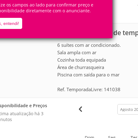
18
6
Pessoas
Quartos
lize os campos ao lado para confirmar preço e
ponibilidade diretamente com o anunciante.
6
Suítes
, entendi!
Casa para aluguel de tem
scrição
6 suítes com ar condicionado.
Sala ampla com ar
Cozinha toda equipada
Área de churrasqueira
Piscina com saída para o mar
Ref. TemporadaLivre: 141038
sponibilidade e Preços
calendar
month
tima atualização há
3
nutos
Dom
Seg
Ter