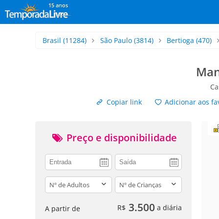
15 anos
Brasil
(11284)
São Paulo
(3814)
Bertioga
(470)
Man
Ca
Copiar link
Adicionar aos fa
Preço e disponibilidade
adults
children
3.500
R$
a diária
A partir de