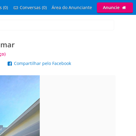
s (0)
Conversas (0)
Área do Anunciante
Anuncie
 mar
ço)
p
Compartilhar pelo Facebook