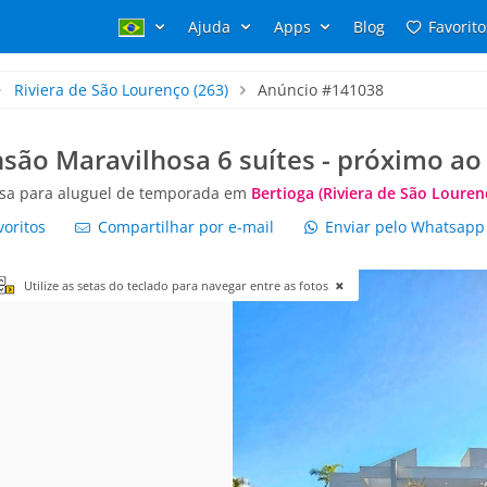
Ajuda
Apps
Blog
Favorito
Riviera de São Lourenço
(263)
Anúncio #141038
são Maravilhosa 6 suítes - próximo ao
sa para aluguel de temporada em
Bertioga (Riviera de São Louren
voritos
Compartilhar por e-mail
Enviar pelo Whatsap
Utilize as setas do teclado para navegar entre as fotos