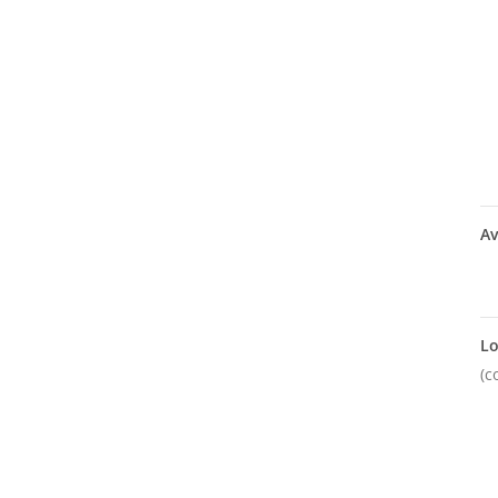
Av
Lo
(c