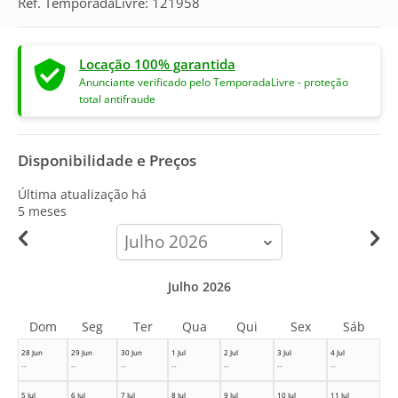
Ref. TemporadaLivre: 121958
Locação 100% garantida
Anunciante verificado pelo TemporadaLivre - proteção
total antifraude
Disponibilidade e Preços
Última atualização há
5 meses
calendar-
month
Julho 2026
Dom
Seg
Ter
Qua
Qui
Sex
Sáb
28 Jun
29 Jun
30 Jun
1 Jul
2 Jul
3 Jul
4 Jul
--
--
--
--
--
--
--
5 Jul
6 Jul
7 Jul
8 Jul
9 Jul
10 Jul
11 Jul