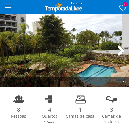
15 anos
0
Next
1/34
8
4
1
3
Pessoas
Quartos
Camas de casal
Camas de
solteiro
1
Suíte