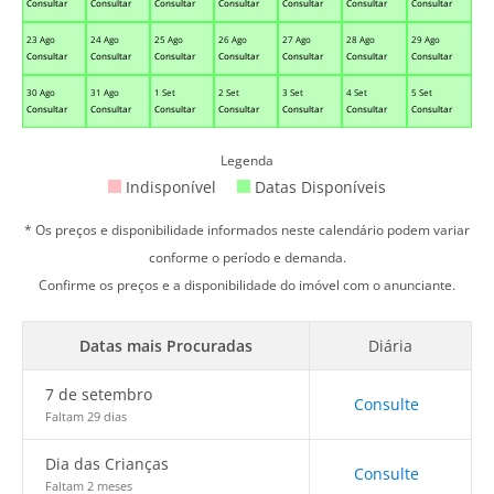
Consultar
Consultar
Consultar
Consultar
Consultar
Consultar
Consultar
23 Ago
24 Ago
25 Ago
26 Ago
27 Ago
28 Ago
29 Ago
Consultar
Consultar
Consultar
Consultar
Consultar
Consultar
Consultar
30 Ago
31 Ago
1 Set
2 Set
3 Set
4 Set
5 Set
Consultar
Consultar
Consultar
Consultar
Consultar
Consultar
Consultar
Legenda
Indisponível
Datas Disponíveis
* Os preços e disponibilidade informados neste calendário podem variar
conforme o período e demanda.
Confirme os preços e a disponibilidade do imóvel com o anunciante.
Datas mais Procuradas
Diária
7 de setembro
Consulte
Faltam 29 dias
Dia das Crianças
Consulte
Faltam 2 meses