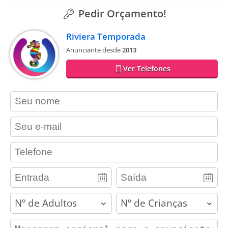
Pedir Orçamento!
Riviera Temporada
Anunciante desde
2013
Ver Telefones
contact_name
contact_email
contact_phone
adults
children
contact_message