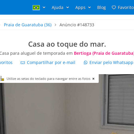
Ajuda
Apps
Blog
Favorito
Praia de Guaratuba
(36)
Anúncio #148733
Casa ao toque do mar.
Casa para aluguel de temporada em
Bertioga (Praia de Guaratuba
voritos
Compartilhar por e-mail
Enviar pelo Whatsap
Utilize as setas do teclado para navegar entre as fotos