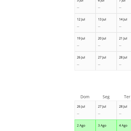
5 Jul
6 Jul
7 Jul
--
--
--
12 Jul
13 Jul
14 Jul
--
--
--
19 Jul
20 Jul
21 Jul
--
--
--
26 Jul
27 Jul
28 Jul
--
--
--
Dom
Seg
Ter
26 Jul
27 Jul
28 Jul
--
--
--
2 Ago
3 Ago
4 Ago