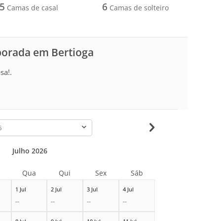
5
6
Camas de casal
Camas de solteiro
porada em Bertioga
sa!.
-
Julho 2026
Qua
Qui
Sex
Sáb
1 Jul
2 Jul
3 Jul
4 Jul
--
--
--
--