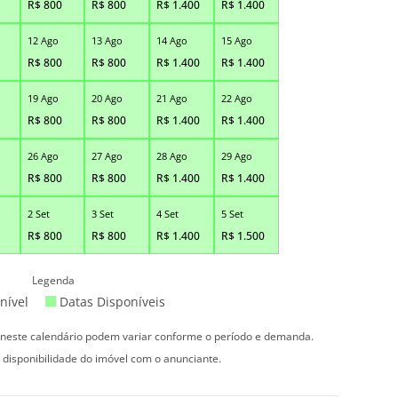
R$
800
R$
800
R$
1.400
R$
1.400
12 Ago
13 Ago
14 Ago
15 Ago
R$
800
R$
800
R$
1.400
R$
1.400
19 Ago
20 Ago
21 Ago
22 Ago
R$
800
R$
800
R$
1.400
R$
1.400
26 Ago
27 Ago
28 Ago
29 Ago
R$
800
R$
800
R$
1.400
R$
1.400
2 Set
3 Set
4 Set
5 Set
R$
800
R$
800
R$
1.400
R$
1.500
Legenda
nível
Datas Disponíveis
s neste calendário podem variar conforme o período e demanda.
 disponibilidade do imóvel com o anunciante.