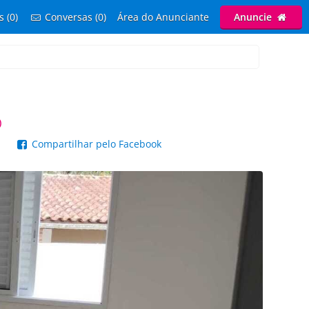
s (0)
Conversas (0)
Área do Anunciante
Anuncie
)
p
Compartilhar pelo Facebook