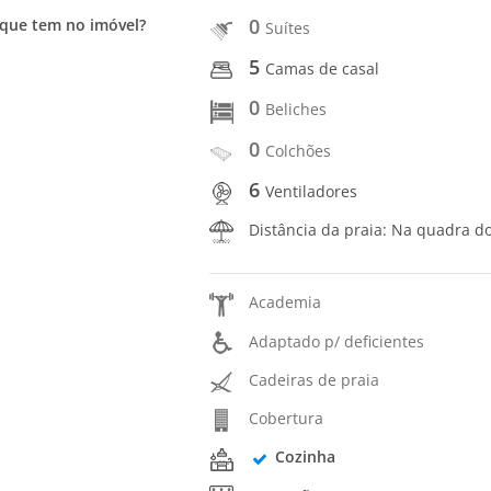
0
que tem no imóvel?
Suítes
5
Camas de casal
0
Beliches
0
Colchões
6
Ventiladores
Distância da praia: Na quadra d
Academia
Adaptado p/ deficientes
Cadeiras de praia
Cobertura
Cozinha