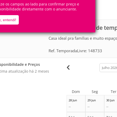
14
5
Pessoas
Quartos
lize os campos ao lado para confirmar preço e
ponibilidade diretamente com o anunciante.
0
Suítes
, entendi!
Casa para aluguel de tem
scrição
Casa ideal pra famílias e muito espaço
Ref. TemporadaLivre: 148733
sponibilidade e Preços
calendar
month
tima atualização há
2 meses
Dom
Seg
Ter
28 Jun
29 Jun
30 Jun
--
--
--