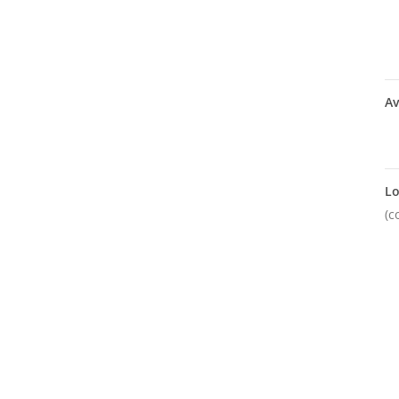
Av
Lo
(c