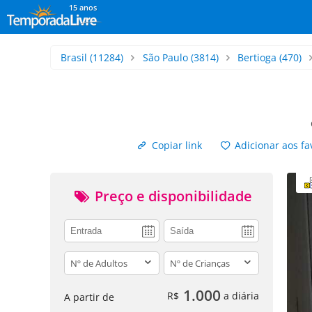
15 anos
Brasil
(11284)
São Paulo
(3814)
Bertioga
(470)
Copiar link
Adicionar aos fa
Preço e disponibilidade
adults
children
1.000
R$
a diária
A partir de