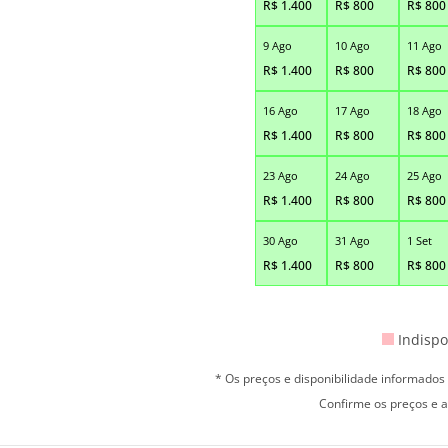
R$
1.400
R$
800
R$
800
9 Ago
10 Ago
11 Ago
R$
1.400
R$
800
R$
800
16 Ago
17 Ago
18 Ago
R$
1.400
R$
800
R$
800
23 Ago
24 Ago
25 Ago
R$
1.400
R$
800
R$
800
30 Ago
31 Ago
1 Set
R$
1.400
R$
800
R$
800
Indispo
* Os preços e disponibilidade informado
Confirme os preços e a