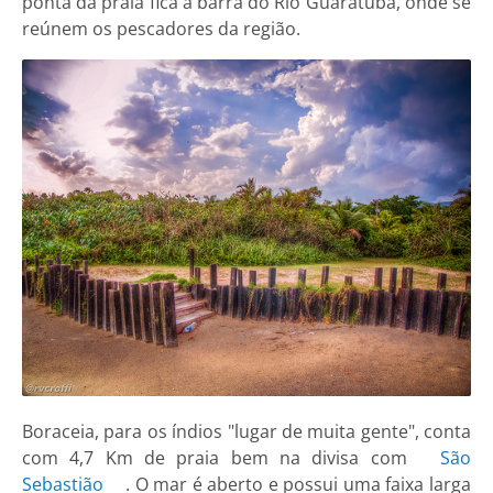
ponta da praia fica a barra do Rio Guaratuba, onde se
reúnem os pescadores da região.
Boraceia, para os índios "lugar de muita gente", conta
com 4,7 Km de praia bem na divisa com
São
Sebastião
. O mar é aberto e possui uma faixa larga