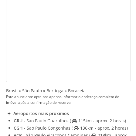
Brasil » São Paulo » Bertioga » Boraceia
Este anunciante opta por apenas informar o endereço completo do
imóvel após a confirmação de reserva
Aeroportos mais próximos
GRU
- Sao Paulo Guarulhos
(
115km - aprox. 2 horas)
CGH
- Sao Paulo Congonhas
(
136km - aprox. 2 horas)
VCP
- São Paulo Viracopos Campinas
(
218km - aprox.