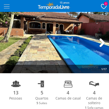
15 anos
0
Next
1/17
13
5
4
4
Pessoas
Quartos
Camas de casal
Camas de
solteiro
5
Suítes
1
Sofa-camas