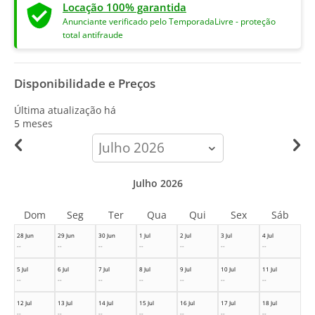
Locação 100% garantida
Anunciante verificado pelo TemporadaLivre - proteção
total antifraude
Disponibilidade e Preços
Última atualização há
5 meses
calendar-
month
Julho 2026
Dom
Seg
Ter
Qua
Qui
Sex
Sáb
28 Jun
29 Jun
30 Jun
1 Jul
2 Jul
3 Jul
4 Jul
--
--
--
--
--
--
--
5 Jul
6 Jul
7 Jul
8 Jul
9 Jul
10 Jul
11 Jul
--
--
--
--
--
--
--
12 Jul
13 Jul
14 Jul
15 Jul
16 Jul
17 Jul
18 Jul
--
--
--
--
--
--
--