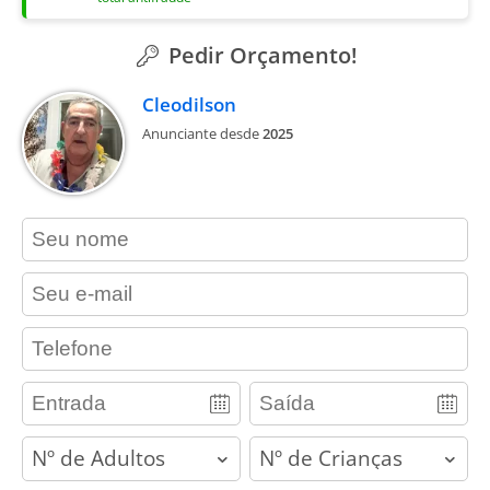
Pedir Orçamento!
Cleodilson
Anunciante desde
2025
contact_name
contact_email
contact_phone
adults
children