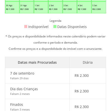
30 Ago
31 Ago
1 Set
2 Set
3 Set
4 Set
5 Set
R$
1.500
R$
1.500
R$
1.500
R$
1.500
R$
1.500
R$
1.500
R$
2.300
Legenda
Indisponível
Datas Disponíveis
* Os preços e disponibilidade informados neste calendário podem variar
conforme o período e demanda.
Confirme os preços e a disponibilidade do imóvel com o anunciante.
Datas mais Procuradas
Diária
7 de setembro
R$
2.300
Faltam 29 dias
Dia das Crianças
R$
2.300
Faltam 2 meses
Finados
R$
2.300
Faltam 3 meses