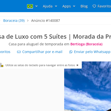
Ajuda
Apps
Blog
Favorito
Boraceia
(39)
Anúncio #140087
a de Luxo com 5 Suítes | Morada da P
Casa para aluguel de temporada em
Bertioga (Boraceia)
voritos
Compartilhar por e-mail
Enviar pelo Whatsap
Utilize as setas do teclado para navegar entre as fotos