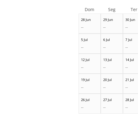
Dom
Seg
Ter
28 Jun
29 Jun
30 Jun
--
--
--
5 Jul
6 Jul
7 Jul
--
--
--
12 Jul
13 Jul
14 Jul
--
--
--
19 Jul
20 Jul
21 Jul
--
--
--
26 Jul
27 Jul
28 Jul
--
--
--