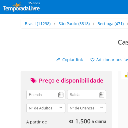
15 anos
Brasil
(11298)
São Paulo
(3818)
Bertioga
(471)
Cas
Copiar link
Adicionar aos fa
Preço e disponibilidade
adults
children
1.500
R$
a diária
A partir de