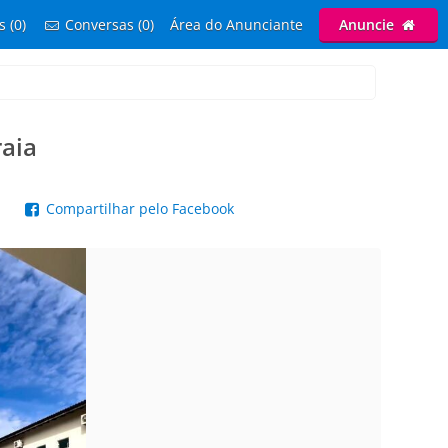
s (0)
Conversas (0)
Área do Anunciante
Anuncie
raia
p
Compartilhar pelo Facebook