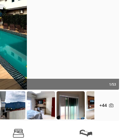
1/53
+44