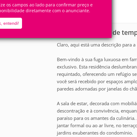
14
5
Pessoas
Quartos
lize os campos ao lado para confirmar preço e
ponibilidade diretamente com o anunciante.
5
Suítes
, entendi!
Casa para aluguel de tem
scrição
Claro, aqui está uma descrição para 
Bem-vindo à sua fuga luxuosa em fam
exclusivo. Esta residência deslumbr
requintado, oferecendo um refúgio ser
você será recebido por espaços amplos
paredes adornadas por janelas do chã
A sala de estar, decorada com mobiliár
descontração e à convivência, enqua
paraíso para os amantes da culinária.
jantar formal ou ao ar livre, no terr
jardins exuberantes do condomínio.