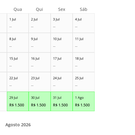
Qua
Qui
Sex
Sáb
1 Jul
2 Jul
3 Jul
4 Jul
--
--
--
--
8 Jul
9 Jul
10 Jul
11 Jul
--
--
--
--
15 Jul
16 Jul
17 Jul
18 Jul
--
--
--
--
22 Jul
23 Jul
24 Jul
25 Jul
--
--
--
--
29 Jul
30 Jul
31 Jul
1 Ago
R$
1.500
R$
1.500
R$
1.500
R$
1.500
Agosto 2026