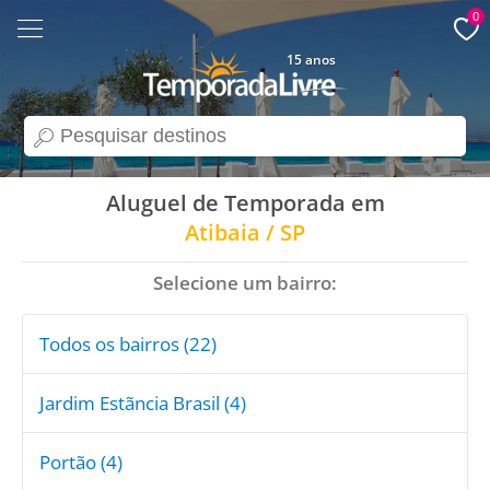
0
15 anos
search
Aluguel de Temporada em
Atibaia / SP
Selecione um bairro:
Todos os bairros (22)
Jardim Estãncia Brasil (4)
Portão (4)