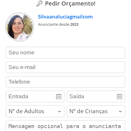
Pedir Orçamento!
Silvaanaluciagmailcom
Anunciante desde
2023
contact_name
contact_email
contact_phone
adults
children
contact_message