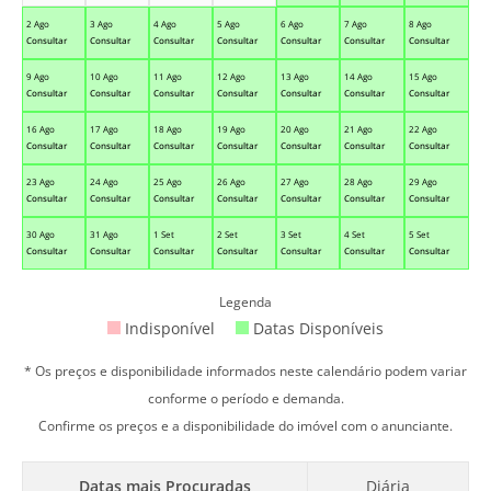
2 Ago
3 Ago
4 Ago
5 Ago
6 Ago
7 Ago
8 Ago
Consultar
Consultar
Consultar
Consultar
Consultar
Consultar
Consultar
9 Ago
10 Ago
11 Ago
12 Ago
13 Ago
14 Ago
15 Ago
Consultar
Consultar
Consultar
Consultar
Consultar
Consultar
Consultar
16 Ago
17 Ago
18 Ago
19 Ago
20 Ago
21 Ago
22 Ago
Consultar
Consultar
Consultar
Consultar
Consultar
Consultar
Consultar
23 Ago
24 Ago
25 Ago
26 Ago
27 Ago
28 Ago
29 Ago
Consultar
Consultar
Consultar
Consultar
Consultar
Consultar
Consultar
30 Ago
31 Ago
1 Set
2 Set
3 Set
4 Set
5 Set
Consultar
Consultar
Consultar
Consultar
Consultar
Consultar
Consultar
Legenda
Indisponível
Datas Disponíveis
* Os preços e disponibilidade informados neste calendário podem variar
conforme o período e demanda.
Confirme os preços e a disponibilidade do imóvel com o anunciante.
Datas mais Procuradas
Diária