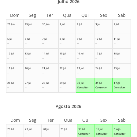
Julho 2026
Dom
Seg
Ter
Qua
Qui
Sex
Sáb
28 Jun
29 Jun
30 Jun
1 Jul
2 Jul
3 Jul
4 Jul
--
--
--
--
--
--
--
5 Jul
6 Jul
7 Jul
8 Jul
9 Jul
10 Jul
11 Jul
--
--
--
--
--
--
--
12 Jul
13 Jul
14 Jul
15 Jul
16 Jul
17 Jul
18 Jul
--
--
--
--
--
--
--
19 Jul
20 Jul
21 Jul
22 Jul
23 Jul
24 Jul
25 Jul
--
--
--
--
--
--
--
26 Jul
27 Jul
28 Jul
29 Jul
30 Jul
31 Jul
1 Ago
--
--
--
--
Consultar
Consultar
Consultar
Agosto 2026
Dom
Seg
Ter
Qua
Qui
Sex
Sáb
26 Jul
27 Jul
28 Jul
29 Jul
30 Jul
31 Jul
1 Ago
--
--
--
--
Consultar
Consultar
Consultar