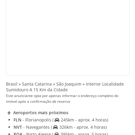
Brasil » Santa Catarina » São Joaquim » Interior Localidade
Sumidouro A 15 Km da Cidade
Este anunciante opta por apenas informar o endereço completo do
imóvel após a confirmação de reserva
Aeroportos mais próximos
FLN
- Florianopolis
(
245km - aprox. 4 horas)
NVT
- Navegantes
(
326km - aprox. 4 horas)
POA
- Porto Alegre
(
395km - aprox. 5 horas)