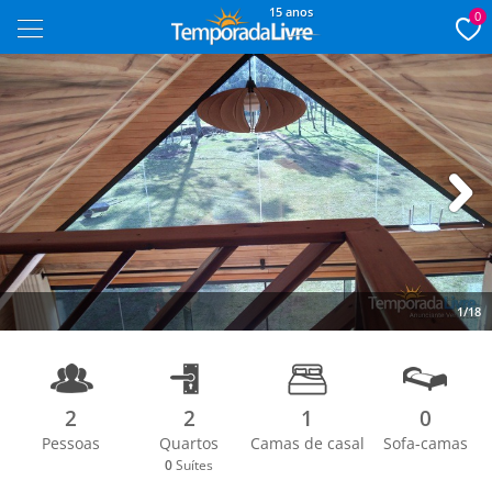
15 anos
0
Next
1/18
2
2
1
0
Pessoas
Quartos
Camas de casal
Sofa-camas
0
Suítes