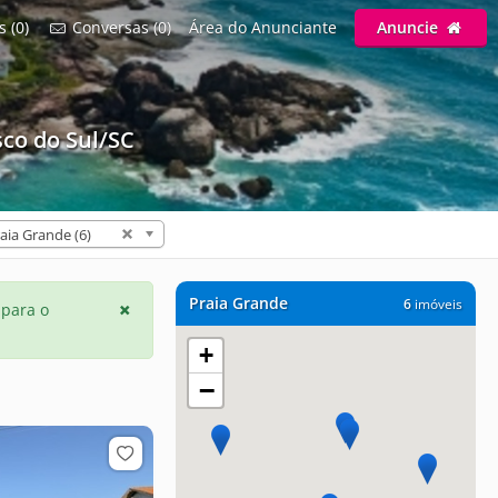
s (0)
Conversas (0)
Área do Anunciante
Anuncie
co do Sul/SC
aia Grande (6)
Praia Grande
6
imóveis
 para o
+
−