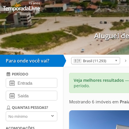
15 anos
Aluguel d
Para onde você vai?
🇧🇷 Brasil (11.293)
PERÍODO
Veja melhores resultados
— 
período.
Mostrando 6 imóveis
em
Prai
QUANTAS PESSOAS?
Quantas
pessoas?
ACOMODAÇÕES