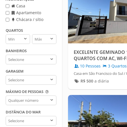
Casa
Apartamento
Chácara / sítio
QUARTOS
Quartos
Quartos
min
max
BANHEIROS
EXCELENTE GEMINADO 1 
Banheiros
QUARTOS COM AC, WI-FI
10 Pessoas
3 Quartos
GARAGEM
Casa em São Francisco do Sul /
Garagem
R$
500
a diária
MÁXIMO DE PESSOAS
Máximo
de
pessoas
DISTÂNCIA DO MAR
Distância
do