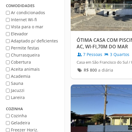
Mar
COMODIDADES
Ar condicionados
Internet Wi-fi
Vista para o mar
Elevador
ÓTIMA CASA COM PISCI
Adaptado p/ deficientes
AC, WI-FI,70M DO MAR
Permite festas
7 Pessoas
3 Quartos
Churrasqueira
Cobertura
Casa em São Francisco do Sul /
Aceita animais
R$
800
a diária
Academia
Sauna
Jacuzzi
Lareira
COZINHA
Cozinha
Geladeira
Freezer Horiz.