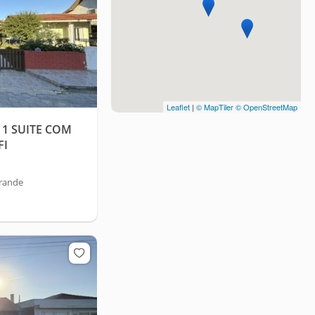
Leaflet
|
© MapTiler
© OpenStreetMap
1 SUITE COM
FI
Grande