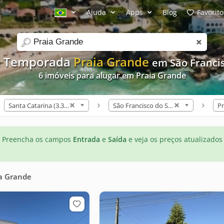
Ajuda
Apps
Blog
Favorito
search
e Temporada
Praia Grande
em São Francis
6 imóveis para alugar em Praia Grande
Santa Catarina (3.309)
São Francisco do Sul (127)
Pr
Preencha os campos
Entrada
e
Saída
e veja os preços atualizados
a Grande