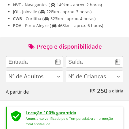
NVT
- Navegantes
(
149km - aprox. 2 horas)
JOI
- Joinville
(
228km - aprox. 3 horas)
CWB
- Curitiba
(
323km - aprox. 4 horas)
POA
- Porto Alegre
(
468km - aprox. 6 horas)
Preço e disponibilidade
adults
children
250
R$
a diária
A partir de
Locação 100% garantida
Anunciante verificado pelo TemporadaLivre - proteção
total antifraude