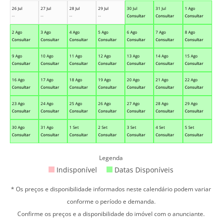
26 Jul
27 Jul
28 Jul
29 Jul
30 Jul
31 Jul
1 Ago
--
--
--
--
Consultar
Consultar
Consultar
2 Ago
3 Ago
4 Ago
5 Ago
6 Ago
7 Ago
8 Ago
Consultar
Consultar
Consultar
Consultar
Consultar
Consultar
Consultar
9 Ago
10 Ago
11 Ago
12 Ago
13 Ago
14 Ago
15 Ago
Consultar
Consultar
Consultar
Consultar
Consultar
Consultar
Consultar
16 Ago
17 Ago
18 Ago
19 Ago
20 Ago
21 Ago
22 Ago
Consultar
Consultar
Consultar
Consultar
Consultar
Consultar
Consultar
23 Ago
24 Ago
25 Ago
26 Ago
27 Ago
28 Ago
29 Ago
Consultar
Consultar
Consultar
Consultar
Consultar
Consultar
Consultar
30 Ago
31 Ago
1 Set
2 Set
3 Set
4 Set
5 Set
Consultar
Consultar
Consultar
Consultar
Consultar
Consultar
Consultar
Legenda
Indisponível
Datas Disponíveis
* Os preços e disponibilidade informados neste calendário podem variar
conforme o período e demanda.
Confirme os preços e a disponibilidade do imóvel com o anunciante.