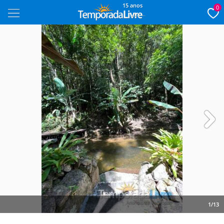
15 anos
0
Next
1/13