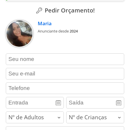
Pedir Orçamento!
Maria
Anunciante desde
2024
contact_name
contact_email
contact_phone
adults
children
contact_message