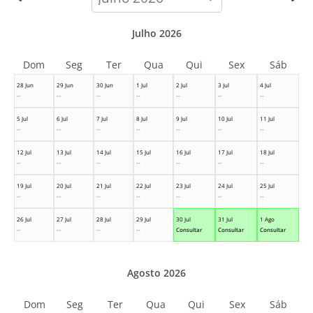
month
Julho 2026
Dom
Seg
Ter
Qua
Qui
Sex
Sáb
28 Jun
29 Jun
30 Jun
1 Jul
2 Jul
3 Jul
4 Jul
--
--
--
--
--
--
--
5 Jul
6 Jul
7 Jul
8 Jul
9 Jul
10 Jul
11 Jul
--
--
--
--
--
--
--
12 Jul
13 Jul
14 Jul
15 Jul
16 Jul
17 Jul
18 Jul
--
--
--
--
--
--
--
19 Jul
20 Jul
21 Jul
22 Jul
23 Jul
24 Jul
25 Jul
--
--
--
--
--
--
--
26 Jul
27 Jul
28 Jul
29 Jul
30 Jul
31 Jul
1 Ago
--
--
--
--
Consultar
Consultar
Consultar
Agosto 2026
Dom
Seg
Ter
Qua
Qui
Sex
Sáb