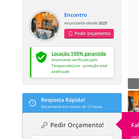
Encontro
Anunciante desde
2025
Pedir orçamento
Locação 100% garantida
Anunciante verificado pelo
TemporadaLivre - proteção total
antifraude
Resposta Rápida!
Geralmente em menos de 12 horas
Pedir Orçamento!
Fa
Uti
contact_name