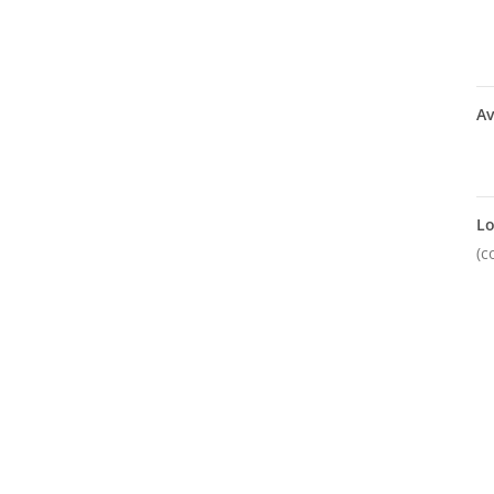
Av
Lo
(c