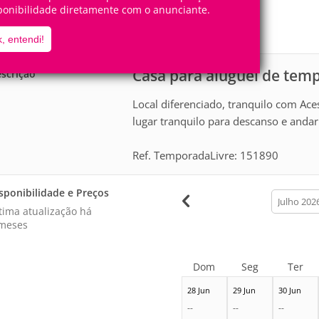
4
1
ponibilidade diretamente com o anunciante.
Pessoas
Quartos
1
Suíte
, entendi!
Casa para aluguel de te
scrição
Local diferenciado, tranquilo com Ac
lugar tranquilo para descanso e anda
Ref. TemporadaLivre: 151890
sponibilidade e Preços
calendar
month
tima atualização há
meses
Dom
Seg
Ter
28 Jun
29 Jun
30 Jun
--
--
--