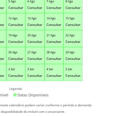
5 Ago
6 Ago
7 Ago
8 Ago
tar
Consultar
Consultar
Consultar
Consultar
12 Ago
13 Ago
14 Ago
15 Ago
tar
Consultar
Consultar
Consultar
Consultar
19 Ago
20 Ago
21 Ago
22 Ago
tar
Consultar
Consultar
Consultar
Consultar
26 Ago
27 Ago
28 Ago
29 Ago
tar
Consultar
Consultar
Consultar
Consultar
2 Set
3 Set
4 Set
5 Set
tar
Consultar
Consultar
Consultar
Consultar
Legenda
nível
Datas Disponíveis
s neste calendário podem variar conforme o período e demanda.
 disponibilidade do imóvel com o anunciante.