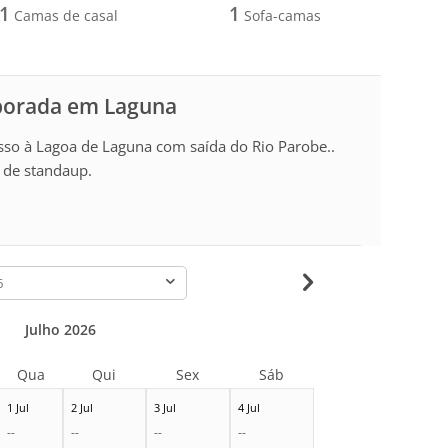
1
1
Camas de casal
Sofa-camas
mporada em Laguna
esso à Lagoa de Laguna com saída do Rio Parobe..
r de standaup.
-
Julho 2026
Qua
Qui
Sex
Sáb
1 Jul
2 Jul
3 Jul
4 Jul
--
--
--
--