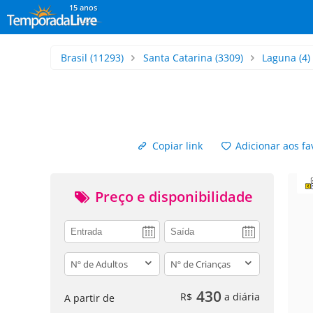
15 anos
Brasil
(11293)
Santa Catarina
(3309)
Laguna
(4)
Copiar link
Adicionar aos fa
Preço e disponibilidade
adults
children
430
R$
a diária
A partir de