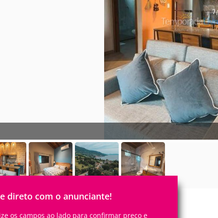
le direto com o anunciante!
lize os campos ao lado para confirmar preço e