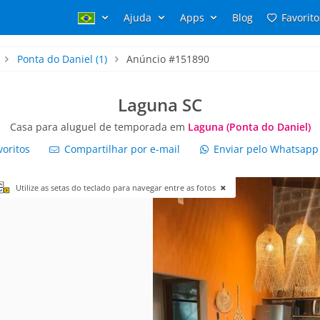
Ajuda
Apps
Blog
Favorito
Ponta do Daniel
(1)
Anúncio #151890
Laguna SC
Casa para aluguel de temporada em
Laguna (Ponta do Daniel)
voritos
Compartilhar por e-mail
Enviar pelo Whatsap
Utilize as setas do teclado para navegar entre as fotos