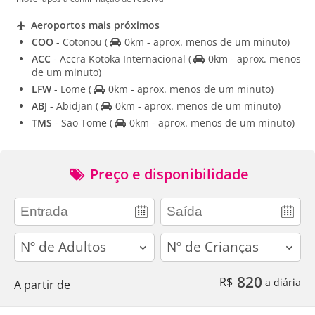
Aeroportos mais próximos
COO
- Cotonou
(
0km - aprox. menos de um minuto)
ACC
- Accra Kotoka Internacional
(
0km - aprox. menos
de um minuto)
LFW
- Lome
(
0km - aprox. menos de um minuto)
ABJ
- Abidjan
(
0km - aprox. menos de um minuto)
TMS
- Sao Tome
(
0km - aprox. menos de um minuto)
Preço e disponibilidade
adults
children
820
R$
a diária
A partir de