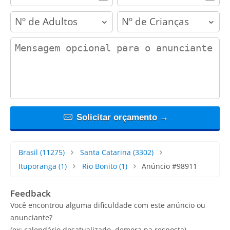
adults
children
contact_message
Solicitar orçamento →
Brasil
(11275)
Santa Catarina
(3302)
Ituporanga
(1)
Rio Bonito
(1)
Anúncio #98911
Feedback
Você encontrou alguma dificuldade com este anúncio ou
anunciante?
(ex: calendário desatualizado, demora na resposta)