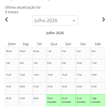
Última atualização há
9 meses
calendar-
month
Julho 2026
Dom
Seg
Ter
Qua
Qui
Sex
Sáb
28 Jun
29 Jun
30 Jun
1 Jul
2 Jul
3 Jul
4 Jul
--
--
--
--
--
--
--
5 Jul
6 Jul
7 Jul
8 Jul
9 Jul
10 Jul
11 Jul
--
--
--
--
--
--
--
12 Jul
13 Jul
14 Jul
15 Jul
16 Jul
17 Jul
18 Jul
--
--
--
--
--
--
--
19 Jul
20 Jul
21 Jul
22 Jul
23 Jul
24 Jul
25 Jul
--
--
--
--
--
--
--
26 Jul
27 Jul
28 Jul
29 Jul
30 Jul
31 Jul
1 Ago
--
--
--
Consultar
Consultar
Consultar
Consultar