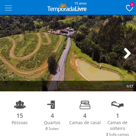
15 anos
0
Next
1/17
15
4
4
1
Pessoas
Quartos
Camas de casal
Camas de
solteiro
0
Suítes
3
Sofa-camas