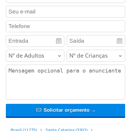
contact_email
contact_phone
adults
children
contact_message
Solicitar orçamento →
Brasil
(11275)
Santa Catarina
(3302)