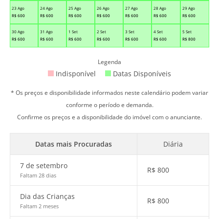
23 Ago
24 Ago
25 Ago
26 Ago
27 Ago
28 Ago
29 Ago
R$
600
R$
600
R$
600
R$
600
R$
600
R$
600
R$
600
30 Ago
31 Ago
1 Set
2 Set
3 Set
4 Set
5 Set
R$
600
R$
600
R$
600
R$
600
R$
600
R$
600
R$
800
Legenda
Indisponível
Datas Disponíveis
* Os preços e disponibilidade informados neste calendário podem variar
conforme o período e demanda.
Confirme os preços e a disponibilidade do imóvel com o anunciante.
Datas mais Procuradas
Diária
7 de setembro
R$
800
Faltam 28 dias
Dia das Crianças
R$
800
Faltam 2 meses