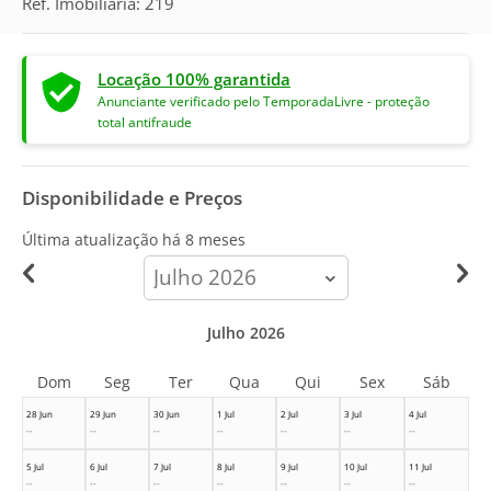
Ref. Imobiliária: 219
Locação 100% garantida
Anunciante verificado pelo TemporadaLivre - proteção
total antifraude
Disponibilidade e Preços
Última atualização há
8 meses
calendar-
month
Julho 2026
Dom
Seg
Ter
Qua
Qui
Sex
Sáb
28 Jun
29 Jun
30 Jun
1 Jul
2 Jul
3 Jul
4 Jul
--
--
--
--
--
--
--
5 Jul
6 Jul
7 Jul
8 Jul
9 Jul
10 Jul
11 Jul
--
--
--
--
--
--
--