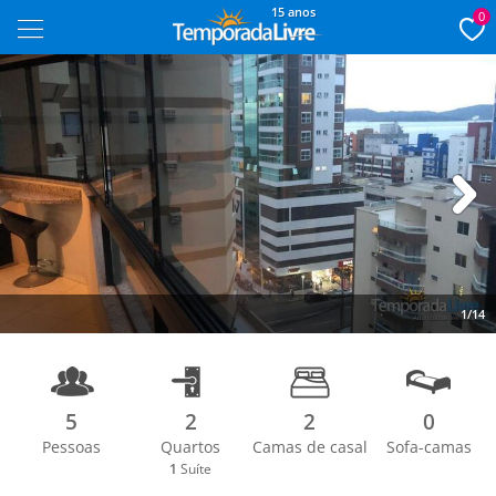
15 anos
0
Next
1/14
5
2
2
0
Pessoas
Quartos
Camas de casal
Sofa-camas
1
Suíte