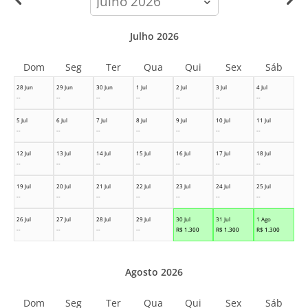
month
Julho 2026
Dom
Seg
Ter
Qua
Qui
Sex
Sáb
28 Jun
29 Jun
30 Jun
1 Jul
2 Jul
3 Jul
4 Jul
--
--
--
--
--
--
--
5 Jul
6 Jul
7 Jul
8 Jul
9 Jul
10 Jul
11 Jul
--
--
--
--
--
--
--
12 Jul
13 Jul
14 Jul
15 Jul
16 Jul
17 Jul
18 Jul
--
--
--
--
--
--
--
19 Jul
20 Jul
21 Jul
22 Jul
23 Jul
24 Jul
25 Jul
--
--
--
--
--
--
--
26 Jul
27 Jul
28 Jul
29 Jul
30 Jul
31 Jul
1 Ago
--
--
--
--
R$
1.300
R$
1.300
R$
1.300
Agosto 2026
Dom
Seg
Ter
Qua
Qui
Sex
Sáb