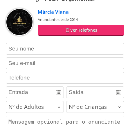
Márcia Viana
Anunciante desde
2014
Ver Telefones
contact_name
contact_email
contact_phone
adults
children
contact_message