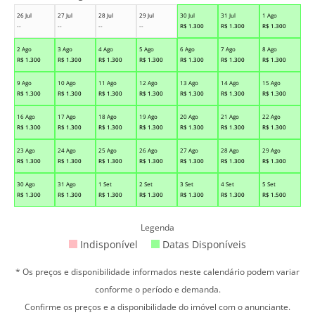
26 Jul
27 Jul
28 Jul
29 Jul
30 Jul
31 Jul
1 Ago
--
--
--
--
R$
1.300
R$
1.300
R$
1.300
2 Ago
3 Ago
4 Ago
5 Ago
6 Ago
7 Ago
8 Ago
R$
1.300
R$
1.300
R$
1.300
R$
1.300
R$
1.300
R$
1.300
R$
1.300
9 Ago
10 Ago
11 Ago
12 Ago
13 Ago
14 Ago
15 Ago
R$
1.300
R$
1.300
R$
1.300
R$
1.300
R$
1.300
R$
1.300
R$
1.300
16 Ago
17 Ago
18 Ago
19 Ago
20 Ago
21 Ago
22 Ago
R$
1.300
R$
1.300
R$
1.300
R$
1.300
R$
1.300
R$
1.300
R$
1.300
23 Ago
24 Ago
25 Ago
26 Ago
27 Ago
28 Ago
29 Ago
R$
1.300
R$
1.300
R$
1.300
R$
1.300
R$
1.300
R$
1.300
R$
1.300
30 Ago
31 Ago
1 Set
2 Set
3 Set
4 Set
5 Set
R$
1.300
R$
1.300
R$
1.300
R$
1.300
R$
1.300
R$
1.300
R$
1.500
Legenda
Indisponível
Datas Disponíveis
* Os preços e disponibilidade informados neste calendário podem variar
conforme o período e demanda.
Confirme os preços e a disponibilidade do imóvel com o anunciante.