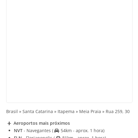
Brasil » Santa Catarina » Itapema » Meia Praia » Rua 259, 30
Aeroportos mais próximos
NVT
- Navegantes
(
54km - aprox. 1 hora)
FLN
- Florianopolis
(
81km - aprox. 1 hora)