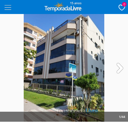
15 anos
0
Next
1/44