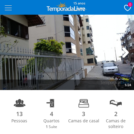
15 anos
0
Next
1/24
13
4
3
2
Pessoas
Quartos
Camas de casal
Camas de
solteiro
1
Suíte