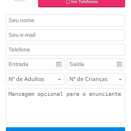
Ver Telefones
contact_name
contact_email
contact_phone
adults
children
contact_message