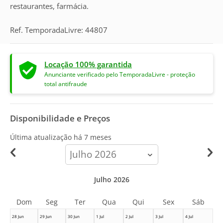
restaurantes, farmácia.
Ref. TemporadaLivre: 44807
Locação 100% garantida
Anunciante verificado pelo TemporadaLivre - proteção
total antifraude
Disponibilidade e Preços
Última atualização há
7 meses
calendar-
month
Julho 2026
Dom
Seg
Ter
Qua
Qui
Sex
Sáb
28 Jun
29 Jun
30 Jun
1 Jul
2 Jul
3 Jul
4 Jul