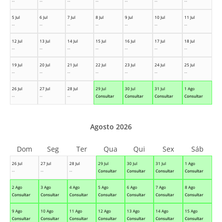
--
--
--
--
--
--
--
5 Jul
6 Jul
7 Jul
8 Jul
9 Jul
10 Jul
11 Jul
--
--
--
--
--
--
--
12 Jul
13 Jul
14 Jul
15 Jul
16 Jul
17 Jul
18 Jul
--
--
--
--
--
--
--
19 Jul
20 Jul
21 Jul
22 Jul
23 Jul
24 Jul
25 Jul
--
--
--
--
--
--
--
26 Jul
27 Jul
28 Jul
29 Jul
30 Jul
31 Jul
1 Ago
--
--
--
Consultar
Consultar
Consultar
Consultar
Agosto 2026
Dom
Seg
Ter
Qua
Qui
Sex
Sáb
26 Jul
27 Jul
28 Jul
29 Jul
30 Jul
31 Jul
1 Ago
--
--
--
Consultar
Consultar
Consultar
Consultar
2 Ago
3 Ago
4 Ago
5 Ago
6 Ago
7 Ago
8 Ago
Consultar
Consultar
Consultar
Consultar
Consultar
Consultar
Consultar
9 Ago
10 Ago
11 Ago
12 Ago
13 Ago
14 Ago
15 Ago
Consultar
Consultar
Consultar
Consultar
Consultar
Consultar
Consultar