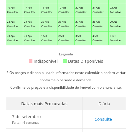
16 Ago
17 Ago
18 Ago
19 Ago
20 Ago
21 Ago
22 Ago
Consultar
Consultar
Consultar
Consultar
Consultar
Consultar
Consultar
23 Ago
24 Ago
25 Ago
26 Ago
27 Ago
28 Ago
29 Ago
Consultar
Consultar
Consultar
Consultar
Consultar
Consultar
Consultar
30 Ago
31 Ago
1 Set
2 Set
3 Set
4 Set
5 Set
Consultar
Consultar
Consultar
Consultar
Consultar
Consultar
Consultar
Legenda
Indisponível
Datas Disponíveis
* Os preços e disponibilidade informados neste calendário podem variar
conforme o período e demanda.
Confirme os preços e a disponibilidade do imóvel com o anunciante.
Datas mais Procuradas
Diária
7 de setembro
Consulte
Faltam 4 semanas