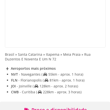
Brasil » Santa Catarina » Itapema » Meia Praia » Rua
Duzentos E Noventa E Um N 72
Aeroportos mais próximos
NVT
- Navegantes
(
55km - aprox. 1 hora)
FLN
- Florianopolis
(
81km - aprox. 1 hora)
JOI
- Joinville
(
128km - aprox. 2 horas)
CWB
- Curitiba
(
228km - aprox. 3 horas)
Preço e disponibilidade