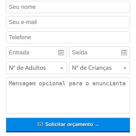
contact_name
contact_email
contact_phone
adults
children
contact_message
Solicitar orçamento →