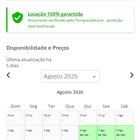
Locação 100% garantida
Anunciante verificado pelo TemporadaLivre - proteção
total antifraude
Disponibilidade e Preços
Última atualização há
5 dias
calendar-
month
Agosto 2026
Dom
Seg
Ter
Qua
Qui
Sex
Sáb
26 Jul
27 Jul
28 Jul
29 Jul
30 Jul
31 Jul
1 Ago
--
--
--
--
--
--
--
2 Ago
3 Ago
4 Ago
5 Ago
6 Ago
7 Ago
8 Ago
--
--
--
--
R$
700
R$
700
R$
700