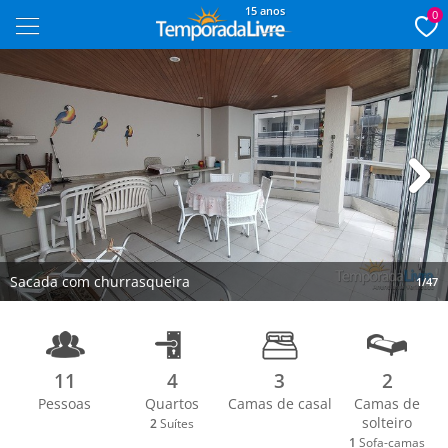
15 anos
0
Next
Sacada com churrasqueira
1/47
11
4
3
2
Pessoas
Quartos
Camas de casal
Camas de
solteiro
2
Suítes
1
Sofa-camas