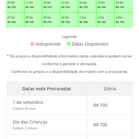
20 Set
21 Set
22 Set
23 Set
24 Set
25 Set
26 Set
R$
700
R$
700
R$
700
R$
700
R$
700
R$
700
R$
700
27 Set
28 Set
29 Set
30 Set
1 Out
2 Out
3 Out
R$
700
R$
700
R$
700
R$
700
R$
700
R$
700
R$
700
Legenda
Indisponível
Datas Disponíveis
* Os preços e disponibilidade informados neste calendário podem variar
conforme o período e demanda.
Confirme os preços e a disponibilidade do imóvel com o anunciante.
Datas mais Procuradas
Diária
7 de setembro
R$
700
Faltam 29 dias
Dia das Crianças
R$
700
Faltam 2 meses