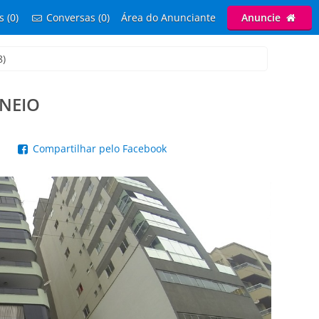
s (0)
Conversas (0)
Área do Anunciante
Anuncie
8)
ANEIO
p
Compartilhar pelo Facebook