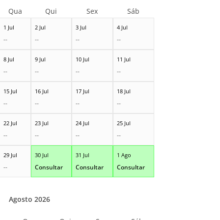
Qua
Qui
Sex
Sáb
1 Jul
2 Jul
3 Jul
4 Jul
--
--
--
--
8 Jul
9 Jul
10 Jul
11 Jul
--
--
--
--
15 Jul
16 Jul
17 Jul
18 Jul
--
--
--
--
22 Jul
23 Jul
24 Jul
25 Jul
--
--
--
--
29 Jul
30 Jul
31 Jul
1 Ago
--
Consultar
Consultar
Consultar
Agosto 2026