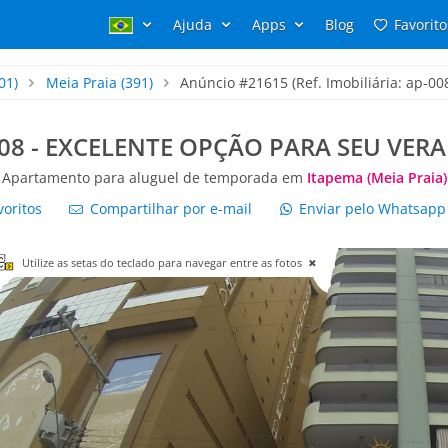
Ajuda
Apps
Blog
Favorito
01)
Meia Praia
(391)
Anúncio #21615 (Ref. Imobiliária: ap-00
08 - EXCELENTE OPÇÃO PARA SEU VER
Apartamento para aluguel de temporada em
Itapema (Meia Praia)
voritos
Compartilhar por e-mail
Enviar pelo Whatsap
Utilize as setas do teclado para navegar entre as fotos