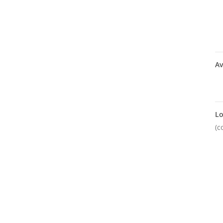
Av
Lo
(c