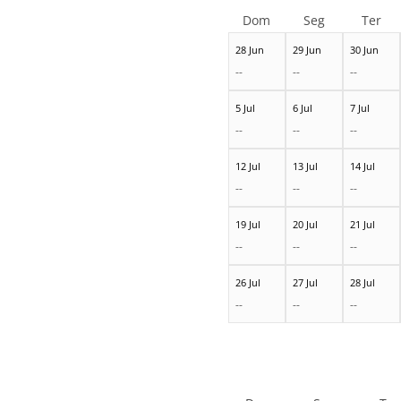
Dom
Seg
Ter
28 Jun
29 Jun
30 Jun
--
--
--
5 Jul
6 Jul
7 Jul
--
--
--
12 Jul
13 Jul
14 Jul
--
--
--
19 Jul
20 Jul
21 Jul
--
--
--
26 Jul
27 Jul
28 Jul
--
--
--