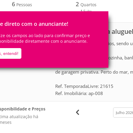
6
2
Pessoas
Quartos
1
Suíte
le direto com o anunciante!
Apartamento para alugue
scrição
lize os campos ao lado para confirmar preço e
ponibilidade diretamente com o anunciante.
Apartamento 02 dormitórios, sendo um
colchões,
, entendi!
03 ar condicionado, sala cozinha, ban
uma vaga
de garagem privativa. Perto do mar, m
Ref. TemporadaLivre: 21615
Ref. Imobiliária: ap-008
sponibilidade e Preços
calendar
month
tima atualização há
meses