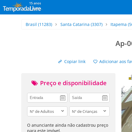
15 anos
Brasil
(11283)
Santa Catarina
(3307)
Itapema
(5
Ap-0
Copiar link
Adicionar aos fa
Preço e disponibilidade
adults
children
O anunciante ainda não cadastrou preço
para este imóvel.