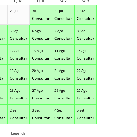
Qua
Qui
Sex
Sáb
29 Jul
30 Jul
31 Jul
1 Ago
--
Consultar
Consultar
Consultar
5 Ago
6 Ago
7 Ago
8 Ago
tar
Consultar
Consultar
Consultar
Consultar
12 Ago
13 Ago
14 Ago
15 Ago
tar
Consultar
Consultar
Consultar
Consultar
19 Ago
20 Ago
21 Ago
22 Ago
tar
Consultar
Consultar
Consultar
Consultar
26 Ago
27 Ago
28 Ago
29 Ago
tar
Consultar
Consultar
Consultar
Consultar
2 Set
3 Set
4 Set
5 Set
tar
Consultar
Consultar
Consultar
Consultar
Legenda