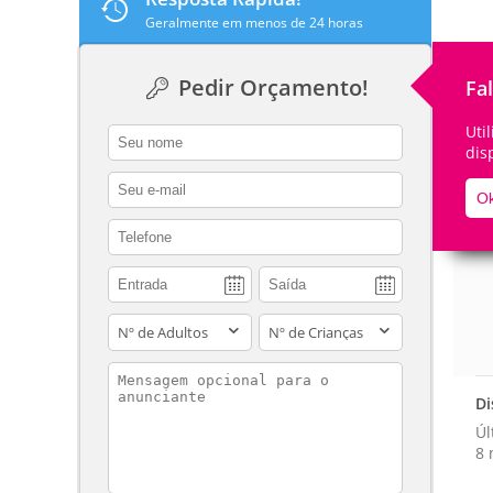
Geralmente em menos de 24 horas
Pedir Orçamento!
Fa
De
Uti
contact_name
dis
contact_email
Ok
contact_phone
adults
children
contact_message
Di
Úl
8 