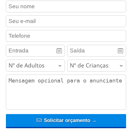
contact_name
contact_email
contact_phone
adults
children
contact_message
Solicitar orçamento →