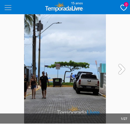
15 anos
0
Next
1/27