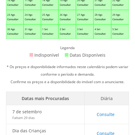
16 Ago
17 Ago
18 Ago
19 Ago
20 Ago
21 Ago
22 Ago
Consultar
Consultar
Consultar
Consultar
Consultar
Consultar
Consultar
23 Ago
24 Ago
25 Ago
26 Ago
27 Ago
28 Ago
29 Ago
Consultar
Consultar
Consultar
Consultar
Consultar
Consultar
Consultar
30 Ago
31 Ago
1 Set
2 Set
3 Set
4 Set
5 Set
Consultar
Consultar
Consultar
Consultar
Consultar
Consultar
Consultar
Legenda
Indisponível
Datas Disponíveis
* Os preços e disponibilidade informados neste calendário podem variar
conforme o período e demanda.
Confirme os preços e a disponibilidade do imóvel com o anunciante.
Datas mais Procuradas
Diária
7 de setembro
Consulte
Faltam 29 dias
Dia das Crianças
Consulte