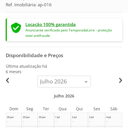
Ref. Imobiliária: ap-016
Locação 100% garantida
Anunciante verificado pelo TemporadaLivre - proteção
total antifraude
Disponibilidade e Preços
Última atualização há
6 meses
calendar-
month
Julho 2026
Dom
Seg
Ter
Qua
Qui
Sex
Sáb
28 Jun
29 Jun
30 Jun
1 Jul
2 Jul
3 Jul
4 Jul
--
--
--
--
--
--
--