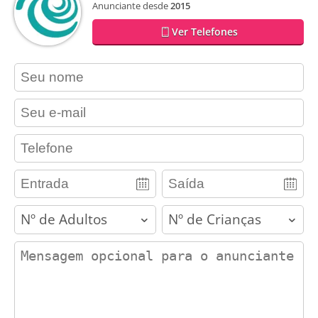
Anunciante desde
2015
Ver Telefones
contact_name
contact_email
contact_phone
adults
children
contact_message