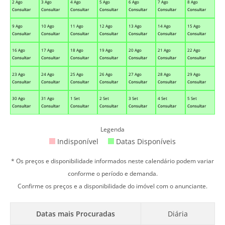
2 Ago
3 Ago
4 Ago
5 Ago
6 Ago
7 Ago
8 Ago
Consultar
Consultar
Consultar
Consultar
Consultar
Consultar
Consultar
9 Ago
10 Ago
11 Ago
12 Ago
13 Ago
14 Ago
15 Ago
Consultar
Consultar
Consultar
Consultar
Consultar
Consultar
Consultar
16 Ago
17 Ago
18 Ago
19 Ago
20 Ago
21 Ago
22 Ago
Consultar
Consultar
Consultar
Consultar
Consultar
Consultar
Consultar
23 Ago
24 Ago
25 Ago
26 Ago
27 Ago
28 Ago
29 Ago
Consultar
Consultar
Consultar
Consultar
Consultar
Consultar
Consultar
30 Ago
31 Ago
1 Set
2 Set
3 Set
4 Set
5 Set
Consultar
Consultar
Consultar
Consultar
Consultar
Consultar
Consultar
Legenda
Indisponível
Datas Disponíveis
* Os preços e disponibilidade informados neste calendário podem variar
conforme o período e demanda.
Confirme os preços e a disponibilidade do imóvel com o anunciante.
Datas mais Procuradas
Diária