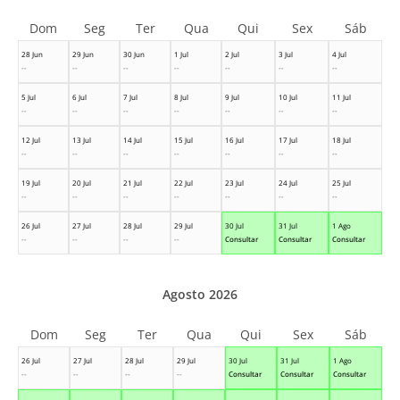
Dom
Seg
Ter
Qua
Qui
Sex
Sáb
28 Jun
29 Jun
30 Jun
1 Jul
2 Jul
3 Jul
4 Jul
--
--
--
--
--
--
--
5 Jul
6 Jul
7 Jul
8 Jul
9 Jul
10 Jul
11 Jul
--
--
--
--
--
--
--
12 Jul
13 Jul
14 Jul
15 Jul
16 Jul
17 Jul
18 Jul
--
--
--
--
--
--
--
19 Jul
20 Jul
21 Jul
22 Jul
23 Jul
24 Jul
25 Jul
--
--
--
--
--
--
--
26 Jul
27 Jul
28 Jul
29 Jul
30 Jul
31 Jul
1 Ago
--
--
--
--
Consultar
Consultar
Consultar
Agosto 2026
Dom
Seg
Ter
Qua
Qui
Sex
Sáb
26 Jul
27 Jul
28 Jul
29 Jul
30 Jul
31 Jul
1 Ago
--
--
--
--
Consultar
Consultar
Consultar