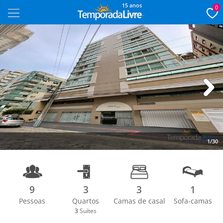
15 anos
0
Next
1/30
9
3
3
1
Pessoas
Quartos
Camas de casal
Sofa-camas
3
Suítes