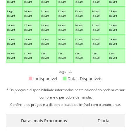
R$
550
R$
550
R$
550
R$
550
R$
550
R$
550
R$
550
9 Ago
10 Ago
11 Ago
12 Ago
13 Ago
14 Ago
15 Ago
R$
550
R$
550
R$
550
R$
550
R$
550
R$
550
R$
550
16 Ago
17 Ago
18 Ago
19 Ago
20 Ago
21 Ago
22 Ago
R$
550
R$
550
R$
550
R$
550
R$
550
R$
550
R$
550
23 Ago
24 Ago
25 Ago
26 Ago
27 Ago
28 Ago
29 Ago
R$
550
R$
550
R$
550
R$
550
R$
550
R$
550
R$
550
30 Ago
31 Ago
1 Set
2 Set
3 Set
4 Set
5 Set
R$
550
R$
550
R$
550
R$
550
R$
550
R$
550
R$
550
Legenda
Indisponível
Datas Disponíveis
* Os preços e disponibilidade informados neste calendário podem variar
conforme o período e demanda.
Confirme os preços e a disponibilidade do imóvel com o anunciante.
Datas mais Procuradas
Diária