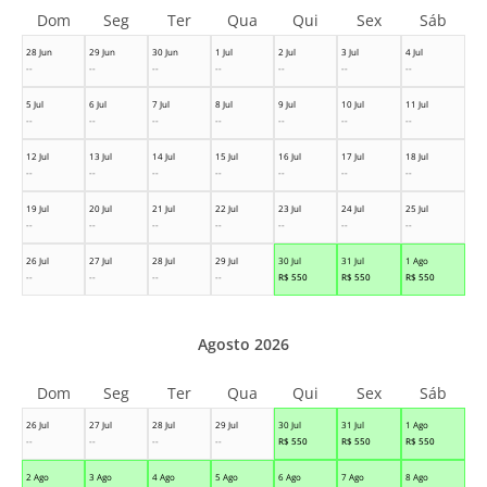
Dom
Seg
Ter
Qua
Qui
Sex
Sáb
28 Jun
29 Jun
30 Jun
1 Jul
2 Jul
3 Jul
4 Jul
--
--
--
--
--
--
--
5 Jul
6 Jul
7 Jul
8 Jul
9 Jul
10 Jul
11 Jul
--
--
--
--
--
--
--
12 Jul
13 Jul
14 Jul
15 Jul
16 Jul
17 Jul
18 Jul
--
--
--
--
--
--
--
19 Jul
20 Jul
21 Jul
22 Jul
23 Jul
24 Jul
25 Jul
--
--
--
--
--
--
--
26 Jul
27 Jul
28 Jul
29 Jul
30 Jul
31 Jul
1 Ago
--
--
--
--
R$
550
R$
550
R$
550
Agosto 2026
Dom
Seg
Ter
Qua
Qui
Sex
Sáb
26 Jul
27 Jul
28 Jul
29 Jul
30 Jul
31 Jul
1 Ago
--
--
--
--
R$
550
R$
550
R$
550
2 Ago
3 Ago
4 Ago
5 Ago
6 Ago
7 Ago
8 Ago