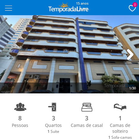
15 anos
0
Next
1/30
8
3
3
1
Pessoas
Quartos
Camas de casal
Camas de
solteiro
1
Suíte
1
Sofa-camas