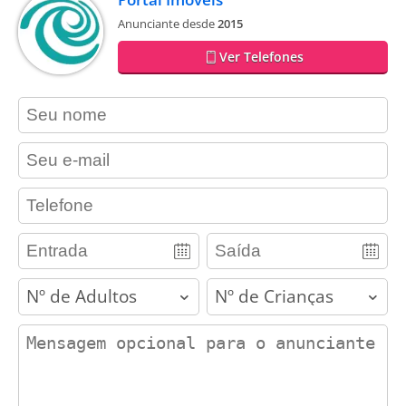
Anunciante desde
2015
Ver Telefones
contact_name
contact_email
contact_phone
adults
children
contact_message