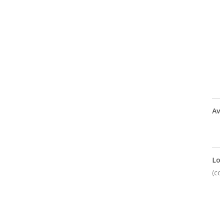
Av
Lo
(c