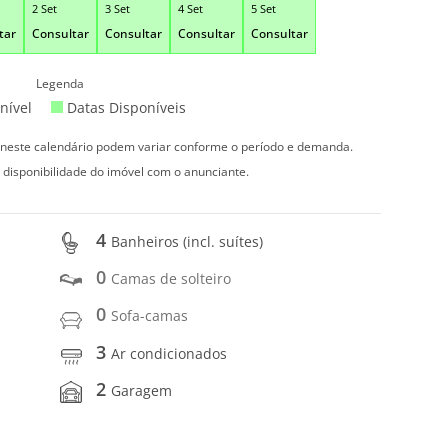
2 Set
3 Set
4 Set
5 Set
tar
Consultar
Consultar
Consultar
Consultar
Legenda
nível
Datas Disponíveis
s neste calendário podem variar conforme o período e demanda.
 disponibilidade do imóvel com o anunciante.
4
Banheiros (incl. suítes)
0
Camas de solteiro
0
Sofa-camas
3
Ar condicionados
2
Garagem