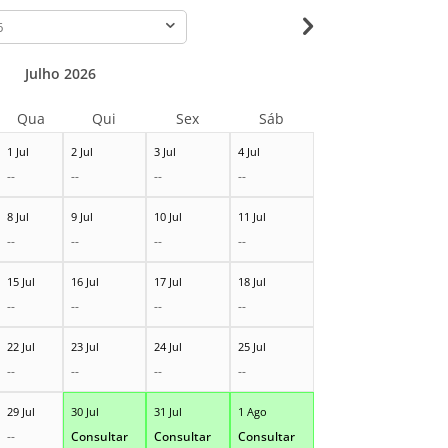
-
Julho 2026
Qua
Qui
Sex
Sáb
1 Jul
2 Jul
3 Jul
4 Jul
--
--
--
--
8 Jul
9 Jul
10 Jul
11 Jul
--
--
--
--
15 Jul
16 Jul
17 Jul
18 Jul
--
--
--
--
22 Jul
23 Jul
24 Jul
25 Jul
--
--
--
--
29 Jul
30 Jul
31 Jul
1 Ago
--
Consultar
Consultar
Consultar