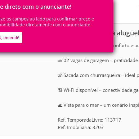
8
3
Pessoas
Quartos
le direto com o anunciante!
3
Suítes
lize os campos ao lado para confirmar preço e
ponibilidade diretamente com o anunciante.
Apartamento para alugue
scrição
, entendi!
🛏️ 03 suítes espaçosas – conforto e 
🚗 02 vagas de garagem – praticidade 
🍖 Sacada com churrasqueira – ideal 
📶 Wi-Fi disponível – conectividade 
🌊 Vista para o mar – um cenário insp
Ref. TemporadaLivre: 113717
Ref. Imobiliária: 3203