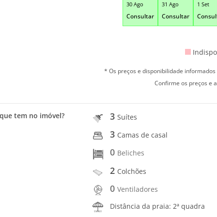
30 Ago
31 Ago
1 Set
Consultar
Consultar
Consul
Indispo
* Os preços e disponibilidade informado
Confirme os preços e a
3
que tem no imóvel?
Suítes
3
Camas de casal
0
Beliches
2
Colchões
0
Ventiladores
Distância da praia: 2ª quadra