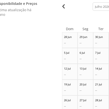
sponibilidade e Preços
calendar
month
tima atualização há
ano
Dom
Seg
Ter
28 Jun
29 Jun
30 Jun
--
--
--
5 Jul
6 Jul
7 Jul
--
--
--
12 Jul
13 Jul
14 Jul
--
--
--
19 Jul
20 Jul
21 Jul
--
--
--
26 Jul
27 Jul
28 Jul
--
--
--