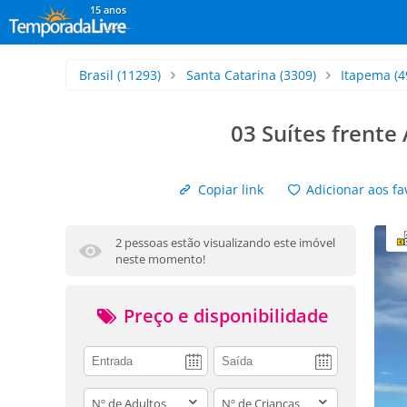
15 anos
Brasil
(11293)
Santa Catarina
(3309)
Itapema
(4
03 Suítes frente
Copiar link
Adicionar aos fa
2 pessoas estão visualizando este imóvel
neste momento!
Preço e disponibilidade
adults
children