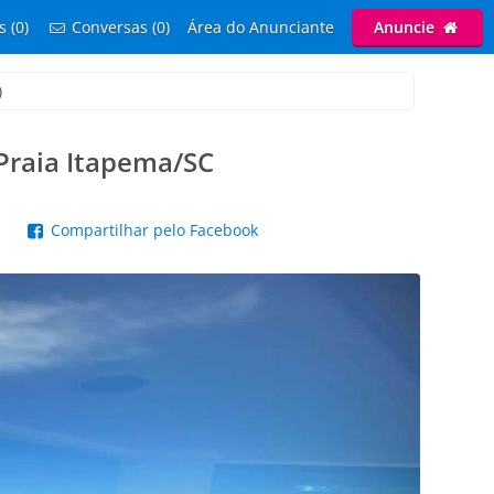
s (0)
Conversas (0)
Área do Anunciante
Anuncie
)
 Praia Itapema/SC
p
Compartilhar pelo Facebook