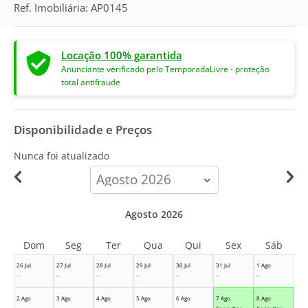
Ref. Imobiliária: AP0145
Locação 100% garantida
Anunciante verificado pelo TemporadaLivre - proteção
total antifraude
Disponibilidade e Preços
Nunca foi atualizado
calendar-
month
Agosto 2026
Dom
Seg
Ter
Qua
Qui
Sex
Sáb
26 Jul
27 Jul
28 Jul
29 Jul
30 Jul
31 Jul
1 Ago
--
--
--
--
--
--
--
2 Ago
3 Ago
4 Ago
5 Ago
6 Ago
7 Ago
8 Ago