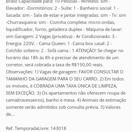
Brasil Capacidade para: 10 Pessoas - Wireless: sim -
Elevador: -Dormitórios: 2 - Suíte: 1 - Banheiro social: 1 -
Sacada: sim - Sala de estar e jantar integradas: sim - Tv: sim
-Churrasqueira: sim - Cozinha completa: micro-ondas,
liquidificador, forno, geladeira duplex - Máquina de lavar:
sim Garagem: 2 Vagas (privativa) - Ar Condicionado: 3 -
Energia: 220V. - Cama Queen: 1 -Cama box casal: 2 -
Colchão solteiro: 2 - Sofá cama : 1 ATENÇÃO! Se chegar no
horário das 18h às 8h e precisar de atendimento de um
corretor, será cobrada a taxa de R$150,00 reais.
Observações: 1) Vagas de garagem: FAVOR CONSULTAR O
TAMANHO DA GARAGEM PARA O SEU CARRO. 2) Em todos
os imóveis, é COBRADA UMA TAXA ÚNICA DE LIMPEZA,
SEM EXCEÇÃO. 3) Os apartamentos não oferecem roupa de
cama(travesseiros), banho e mesa. 4) Animais de estimação
somente serão admitidos sob consulta prévia. 5) Valores
de...
Ref. TemporadaLivre: 143018