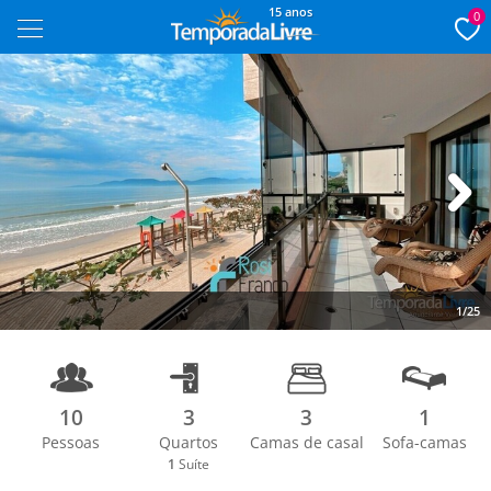
15 anos
0
Next
1/25
10
3
3
1
Pessoas
Quartos
Camas de casal
Sofa-camas
1
Suíte