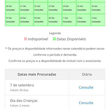
20 Set
21 Set
22 Set
23 Set
24 Set
25 Set
26 Set
Consultar
Consultar
Consultar
Consultar
Consultar
Consultar
Consultar
27 Set
28 Set
29 Set
30 Set
1 Out
2 Out
3 Out
Consultar
Consultar
Consultar
Consultar
Consultar
Consultar
Consultar
Legenda
Indisponível
Datas Disponíveis
* Os preços e disponibilidade informados neste calendário podem variar
conforme o período e demanda.
Confirme os preços e a disponibilidade do imóvel com o anunciante.
Datas mais Procuradas
Diária
7 de setembro
Consulte
Faltam 28 dias
Dia das Crianças
Consulte
Faltam 2 meses