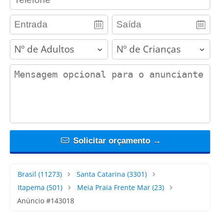
adults
children
contact_message
Solicitar orçamento →
Brasil
(11273)
Santa Catarina
(3301)
Itapema
(501)
Meia Praia Frente Mar
(23)
Anúncio #143018