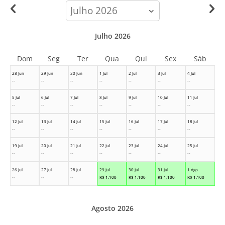
calendar-
month
Julho 2026
Dom
Seg
Ter
Qua
Qui
Sex
Sáb
28 Jun
29 Jun
30 Jun
1 Jul
2 Jul
3 Jul
4 Jul
--
--
--
--
--
--
--
5 Jul
6 Jul
7 Jul
8 Jul
9 Jul
10 Jul
11 Jul
--
--
--
--
--
--
--
12 Jul
13 Jul
14 Jul
15 Jul
16 Jul
17 Jul
18 Jul
--
--
--
--
--
--
--
19 Jul
20 Jul
21 Jul
22 Jul
23 Jul
24 Jul
25 Jul
--
--
--
--
--
--
--
26 Jul
27 Jul
28 Jul
29 Jul
30 Jul
31 Jul
1 Ago
--
--
--
R$
1.100
R$
1.100
R$
1.100
R$
1.100
Agosto 2026