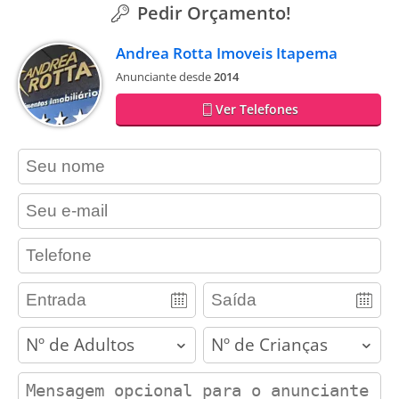
Pedir Orçamento!
Andrea Rotta Imoveis Itapema
Anunciante desde
2014
Ver Telefones
contact_name
contact_email
contact_phone
adults
children
contact_message