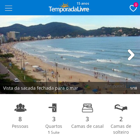
15 anos
0
Next
Vista da sacada fechada para o mar
1/18
8
3
3
2
Pessoas
Quartos
Camas de casal
Camas de
solteiro
1
Suíte