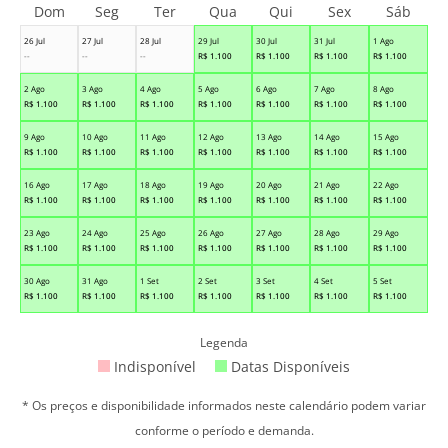
Dom
Seg
Ter
Qua
Qui
Sex
Sáb
26 Jul
27 Jul
28 Jul
29 Jul
30 Jul
31 Jul
1 Ago
--
--
--
R$
1.100
R$
1.100
R$
1.100
R$
1.100
2 Ago
3 Ago
4 Ago
5 Ago
6 Ago
7 Ago
8 Ago
R$
1.100
R$
1.100
R$
1.100
R$
1.100
R$
1.100
R$
1.100
R$
1.100
9 Ago
10 Ago
11 Ago
12 Ago
13 Ago
14 Ago
15 Ago
R$
1.100
R$
1.100
R$
1.100
R$
1.100
R$
1.100
R$
1.100
R$
1.100
16 Ago
17 Ago
18 Ago
19 Ago
20 Ago
21 Ago
22 Ago
R$
1.100
R$
1.100
R$
1.100
R$
1.100
R$
1.100
R$
1.100
R$
1.100
23 Ago
24 Ago
25 Ago
26 Ago
27 Ago
28 Ago
29 Ago
R$
1.100
R$
1.100
R$
1.100
R$
1.100
R$
1.100
R$
1.100
R$
1.100
30 Ago
31 Ago
1 Set
2 Set
3 Set
4 Set
5 Set
R$
1.100
R$
1.100
R$
1.100
R$
1.100
R$
1.100
R$
1.100
R$
1.100
Legenda
Indisponível
Datas Disponíveis
* Os preços e disponibilidade informados neste calendário podem variar
conforme o período e demanda.