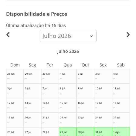
Disponibilidade e Preços
Última atualização há
16 dias
calendar-
month
Julho 2026
Dom
Seg
Ter
Qua
Qui
Sex
Sáb
28 Jun
29 Jun
30 Jun
1 Jul
2 Jul
3 Jul
4 Jul
--
--
--
--
--
--
--
5 Jul
6 Jul
7 Jul
8 Jul
9 Jul
10 Jul
11 Jul
--
--
--
--
--
--
--
12 Jul
13 Jul
14 Jul
15 Jul
16 Jul
17 Jul
18 Jul
--
--
--
--
--
--
--
19 Jul
20 Jul
21 Jul
22 Jul
23 Jul
24 Jul
25 Jul
--
--
--
--
--
--
--
26 Jul
27 Jul
28 Jul
29 Jul
30 Jul
31 Jul
1 Ago