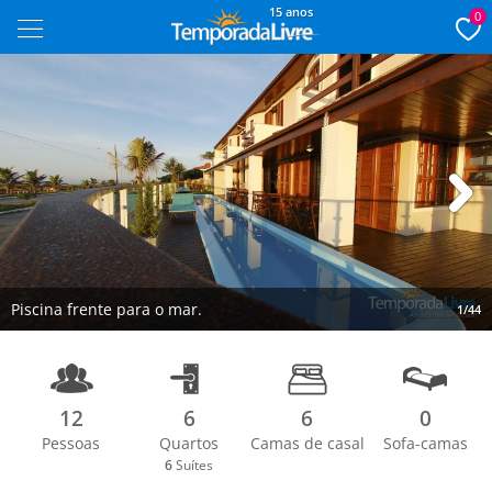
15 anos
0
Next
Piscina frente para o mar.
1/44
12
6
6
0
Pessoas
Quartos
Camas de casal
Sofa-camas
6
Suítes