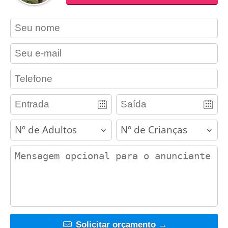
contact_name
contact_email
contact_phone
adults
children
contact_message
Solicitar orçamento →