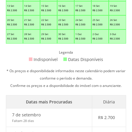
13 Set
14 Set
15 Set
16 Set
17 Set
18 Set
19 Set
R$
2.500
R$
2.500
R$
2.500
R$
2.500
R$
2.500
R$
2.500
R$
2.500
20 Set
21 Set
22 Set
23 Set
24 Set
25 Set
26 Set
R$
2.500
R$
2.500
R$
2.500
R$
2.500
R$
2.500
R$
2.500
R$
2.500
27 Set
28 Set
29 Set
30 Set
1 Out
2 Out
3 Out
R$
2.500
R$
2.500
R$
2.500
R$
2.500
R$
2.500
R$
2.500
R$
2.500
Legenda
Indisponível
Datas Disponíveis
* Os preços e disponibilidade informados neste calendário podem variar
conforme o período e demanda.
Confirme os preços e a disponibilidade do imóvel com o anunciante.
Datas mais Procuradas
Diária
7 de setembro
R$
2.700
Faltam 28 dias