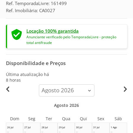
Ref. TemporadaLivre: 161499
Ref. Imobiliária: CA0027
Locação 100% garantida
Anunciante verificado pelo TemporadaLivre - proteção
total antifraude
Disponibilidade e Preços
Última atualização há
8 horas
calendar-
month
Agosto 2026
Dom
Seg
Ter
Qua
Qui
Sex
Sáb
26 Jul
27 Jul
28 Jul
29 Jul
30 Jul
31 Jul
1 Ago
--
--
--
--
--
--
--