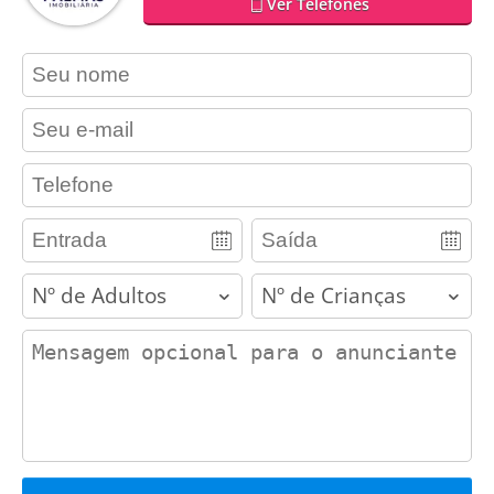
Ver Telefones
contact_name
contact_email
contact_phone
adults
children
contact_message