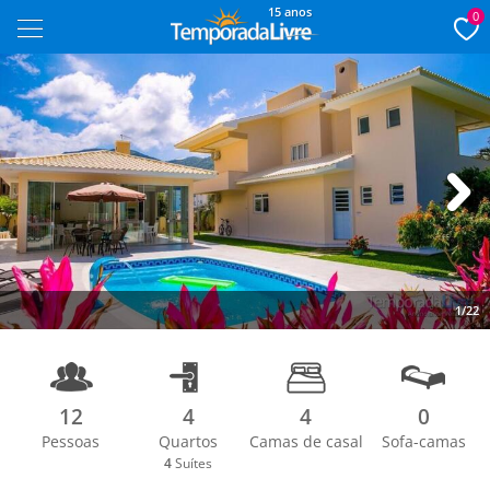
15 anos
0
Next
1/22
12
4
4
0
Pessoas
Quartos
Camas de casal
Sofa-camas
4
Suítes