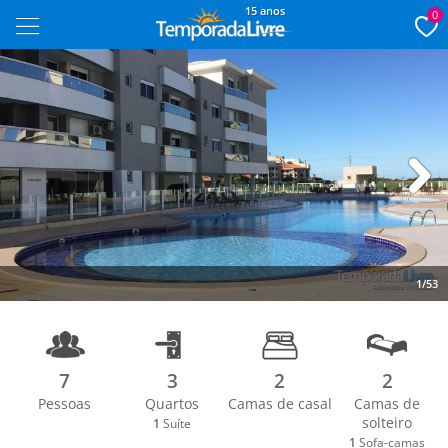
15 anos
0
Next
1/53
7
3
2
2
Pessoas
Quartos
Camas de casal
Camas de
solteiro
1
Suíte
1
Sofa-camas