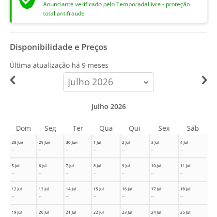
Anunciante verificado pelo TemporadaLivre - proteção
total antifraude
Disponibilidade e Preços
Última atualização há
9 meses
calendar-
month
Julho 2026
Dom
Seg
Ter
Qua
Qui
Sex
Sáb
28 Jun
29 Jun
30 Jun
1 Jul
2 Jul
3 Jul
4 Jul
--
--
--
--
--
--
--
5 Jul
6 Jul
7 Jul
8 Jul
9 Jul
10 Jul
11 Jul
--
--
--
--
--
--
--
12 Jul
13 Jul
14 Jul
15 Jul
16 Jul
17 Jul
18 Jul
--
--
--
--
--
--
--
19 Jul
20 Jul
21 Jul
22 Jul
23 Jul
24 Jul
25 Jul