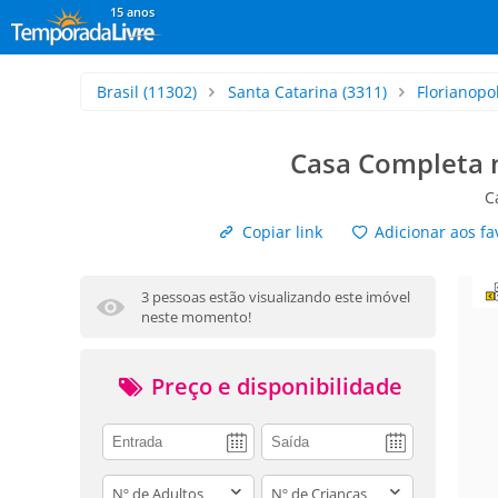
15 anos
Brasil
(11302)
Santa Catarina
(3311)
Florianopol
Casa Completa n
C
Copiar link
Adicionar aos fa
3 pessoas estão visualizando este imóvel
neste momento!
Preço e disponibilidade
adults
children