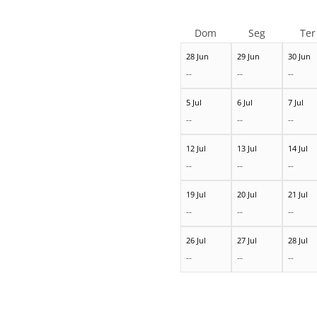
Dom
Seg
Ter
28 Jun
29 Jun
30 Jun
--
--
--
5 Jul
6 Jul
7 Jul
--
--
--
12 Jul
13 Jul
14 Jul
--
--
--
19 Jul
20 Jul
21 Jul
--
--
--
26 Jul
27 Jul
28 Jul
--
--
--