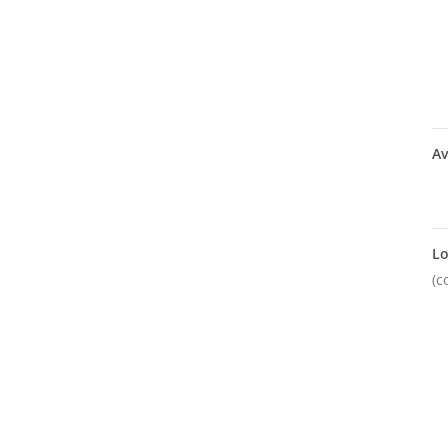
Av
Lo
(c