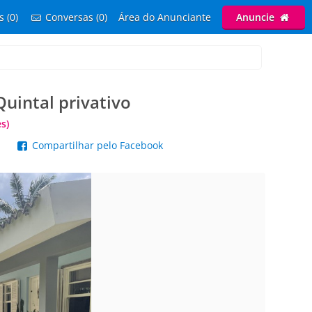
s (0)
Conversas (0)
Área do Anunciante
Anuncie
uintal privativo
s)
p
Compartilhar pelo Facebook