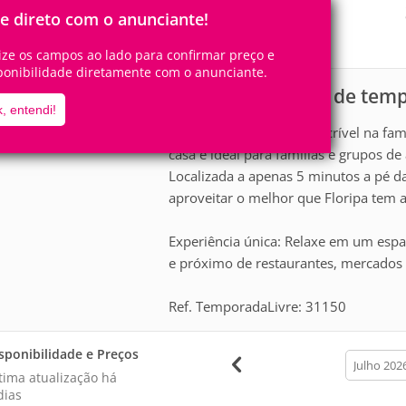
8
3
Pessoas
Quartos
le direto com o anunciante!
1
Suíte
lize os campos ao lado para confirmar preço e
ponibilidade diretamente com o anunciante.
Casa para aluguel de tem
scrição
, entendi!
esfrute de uma estadia incrível na fa
casa é ideal para famílias e grupos d
Localizada a apenas 5 minutos a pé d
aproveitar o melhor que Floripa tem a
Experiência única: Relaxe em um esp
e próximo de restaurantes, mercados e
Ref. TemporadaLivre: 31150
sponibilidade e Preços
calendar
month
tima atualização há
dias