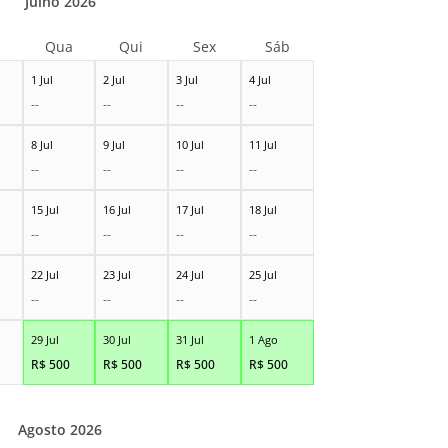
Julho 2026
Qua
Qui
Sex
Sáb
1 Jul
2 Jul
3 Jul
4 Jul
--
--
--
--
8 Jul
9 Jul
10 Jul
11 Jul
--
--
--
--
15 Jul
16 Jul
17 Jul
18 Jul
--
--
--
--
22 Jul
23 Jul
24 Jul
25 Jul
--
--
--
--
29 Jul
30 Jul
31 Jul
1 Ago
R$
500
R$
500
R$
500
R$
500
Agosto 2026