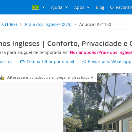
Ajuda
Apps
Blog
Favorito
is
(1069)
Praia dos Ingleses
(275)
Anúncio #31150
os Ingleses | Conforto, Privacidade e Q
asa para aluguel de temporada em
Florianopolis (Praia dos Inglese
voritos
Compartilhar por e-mail
Enviar pelo Whatsap
Utilize as setas do teclado para navegar entre as fotos