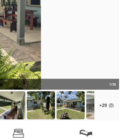
1/38
+29