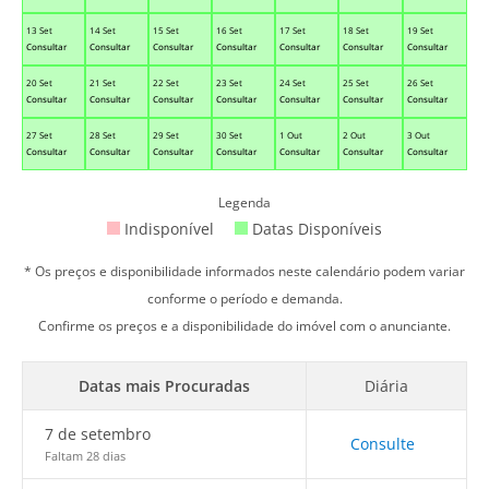
13 Set
14 Set
15 Set
16 Set
17 Set
18 Set
19 Set
Consultar
Consultar
Consultar
Consultar
Consultar
Consultar
Consultar
20 Set
21 Set
22 Set
23 Set
24 Set
25 Set
26 Set
Consultar
Consultar
Consultar
Consultar
Consultar
Consultar
Consultar
27 Set
28 Set
29 Set
30 Set
1 Out
2 Out
3 Out
Consultar
Consultar
Consultar
Consultar
Consultar
Consultar
Consultar
Legenda
Indisponível
Datas Disponíveis
* Os preços e disponibilidade informados neste calendário podem variar
conforme o período e demanda.
Confirme os preços e a disponibilidade do imóvel com o anunciante.
Datas mais Procuradas
Diária
7 de setembro
Consulte
Faltam 28 dias