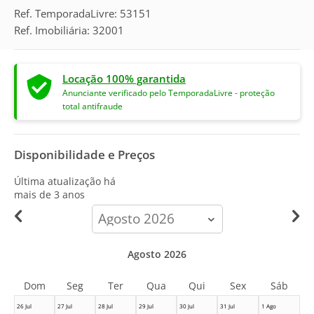
Ref. TemporadaLivre: 53151
Ref. Imobiliária: 32001
Locação 100% garantida
Anunciante verificado pelo TemporadaLivre - proteção
total antifraude
Disponibilidade e Preços
Última atualização há
mais de 3 anos
calendar-
month
Agosto 2026
Dom
Seg
Ter
Qua
Qui
Sex
Sáb
26 Jul
27 Jul
28 Jul
29 Jul
30 Jul
31 Jul
1 Ago