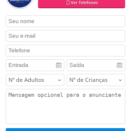
Ver Telefones
contact_name
contact_email
contact_phone
adults
children
contact_message