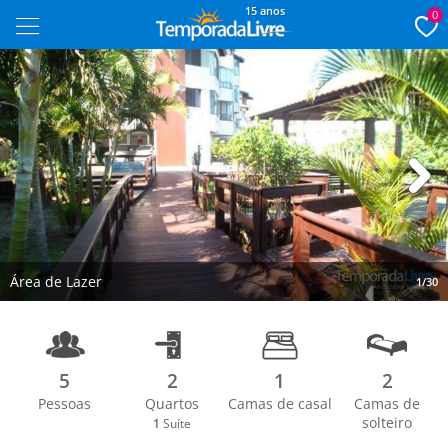
15 anos
0
Next
Área de Lazer
1/30
5
2
1
2
Pessoas
Quartos
Camas de casal
Camas de
solteiro
1
Suíte