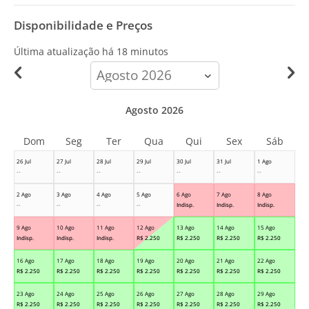
Disponibilidade e Preços
Última atualização há
18 minutos
calendar-
month
Agosto 2026
Dom
Seg
Ter
Qua
Qui
Sex
Sáb
26 Jul
27 Jul
28 Jul
29 Jul
30 Jul
31 Jul
1 Ago
--
--
--
--
--
--
--
2 Ago
3 Ago
4 Ago
5 Ago
6 Ago
7 Ago
8 Ago
--
--
--
--
Indisp.
Indisp.
Indisp.
9 Ago
10 Ago
11 Ago
12 Ago
13 Ago
14 Ago
15 Ago
Indisp.
Indisp.
Indisp.
R$
2.250
R$
2.250
R$
2.250
R$
2.250
16 Ago
17 Ago
18 Ago
19 Ago
20 Ago
21 Ago
22 Ago
R$
2.250
R$
2.250
R$
2.250
R$
2.250
R$
2.250
R$
2.250
R$
2.250
23 Ago
24 Ago
25 Ago
26 Ago
27 Ago
28 Ago
29 Ago
R$
2.250
R$
2.250
R$
2.250
R$
2.250
R$
2.250
R$
2.250
R$
2.250