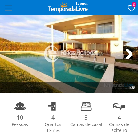
15 anos
0
Next
1/39
10
4
3
4
Pessoas
Quartos
Camas de casal
Camas de
solteiro
4
Suítes