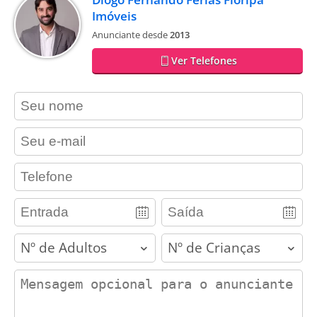
Imóveis
Anunciante desde
2013
Ver Telefones
contact_name
contact_email
contact_phone
adults
children
contact_message