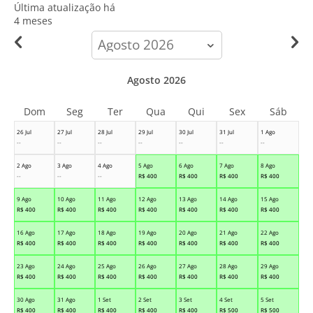
Última atualização há
4 meses
calendar-
month
Agosto 2026
Dom
Seg
Ter
Qua
Qui
Sex
Sáb
26 Jul
27 Jul
28 Jul
29 Jul
30 Jul
31 Jul
1 Ago
--
--
--
--
--
--
--
2 Ago
3 Ago
4 Ago
5 Ago
6 Ago
7 Ago
8 Ago
--
--
--
R$
400
R$
400
R$
400
R$
400
9 Ago
10 Ago
11 Ago
12 Ago
13 Ago
14 Ago
15 Ago
R$
400
R$
400
R$
400
R$
400
R$
400
R$
400
R$
400
16 Ago
17 Ago
18 Ago
19 Ago
20 Ago
21 Ago
22 Ago
R$
400
R$
400
R$
400
R$
400
R$
400
R$
400
R$
400
23 Ago
24 Ago
25 Ago
26 Ago
27 Ago
28 Ago
29 Ago
R$
400
R$
400
R$
400
R$
400
R$
400
R$
400
R$
400
30 Ago
31 Ago
1 Set
2 Set
3 Set
4 Set
5 Set
R$
400
R$
400
R$
400
R$
400
R$
400
R$
500
R$
500