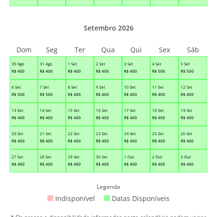
Setembro 2026
Dom
Seg
Ter
Qua
Qui
Sex
Sáb
30 Ago
31 Ago
1 Set
2 Set
3 Set
4 Set
5 Set
R$
400
R$
400
R$
400
R$
400
R$
400
R$
500
R$
500
6 Set
7 Set
8 Set
9 Set
10 Set
11 Set
12 Set
R$
500
R$
500
R$
400
R$
400
R$
400
R$
400
R$
400
13 Set
14 Set
15 Set
16 Set
17 Set
18 Set
19 Set
R$
400
R$
400
R$
400
R$
400
R$
400
R$
400
R$
400
20 Set
21 Set
22 Set
23 Set
24 Set
25 Set
26 Set
R$
400
R$
400
R$
400
R$
400
R$
400
R$
400
R$
400
27 Set
28 Set
29 Set
30 Set
1 Out
2 Out
3 Out
R$
400
R$
400
R$
400
R$
400
R$
400
R$
400
R$
400
Legenda
Indisponível
Datas Disponíveis