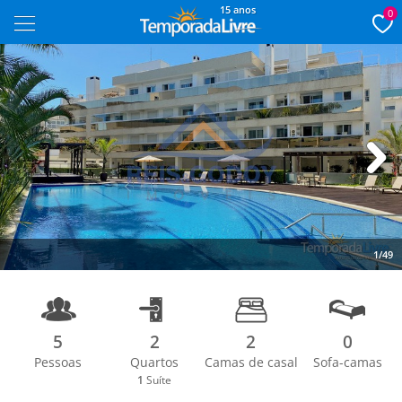
15 anos
0
Next
1/49
5
2
2
0
Pessoas
Quartos
Camas de casal
Sofa-camas
1
Suíte