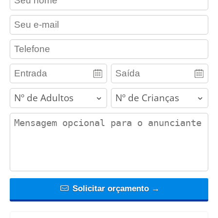
contact_email
contact_phone
adults
children
contact_message
Solicitar orçamento →