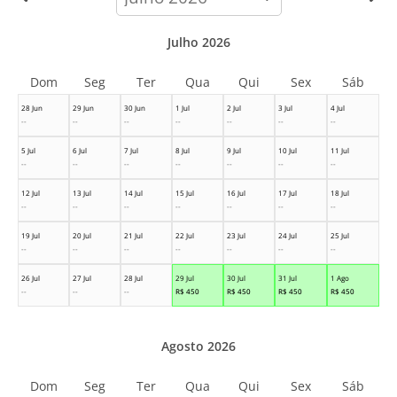
month
Julho 2026
Dom
Seg
Ter
Qua
Qui
Sex
Sáb
28 Jun
29 Jun
30 Jun
1 Jul
2 Jul
3 Jul
4 Jul
--
--
--
--
--
--
--
5 Jul
6 Jul
7 Jul
8 Jul
9 Jul
10 Jul
11 Jul
--
--
--
--
--
--
--
12 Jul
13 Jul
14 Jul
15 Jul
16 Jul
17 Jul
18 Jul
--
--
--
--
--
--
--
19 Jul
20 Jul
21 Jul
22 Jul
23 Jul
24 Jul
25 Jul
--
--
--
--
--
--
--
26 Jul
27 Jul
28 Jul
29 Jul
30 Jul
31 Jul
1 Ago
--
--
--
R$
450
R$
450
R$
450
R$
450
Agosto 2026
Dom
Seg
Ter
Qua
Qui
Sex
Sáb