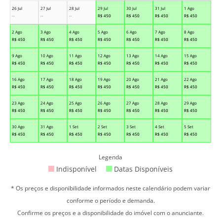
26 Jul
27 Jul
28 Jul
29 Jul
30 Jul
31 Jul
1 Ago
--
--
--
R$
450
R$
450
R$
450
R$
450
2 Ago
3 Ago
4 Ago
5 Ago
6 Ago
7 Ago
8 Ago
R$
450
R$
450
R$
450
R$
450
R$
450
R$
450
R$
450
9 Ago
10 Ago
11 Ago
12 Ago
13 Ago
14 Ago
15 Ago
R$
450
R$
450
R$
450
R$
450
R$
450
R$
450
R$
450
16 Ago
17 Ago
18 Ago
19 Ago
20 Ago
21 Ago
22 Ago
R$
450
R$
450
R$
450
R$
450
R$
450
R$
450
R$
450
23 Ago
24 Ago
25 Ago
26 Ago
27 Ago
28 Ago
29 Ago
R$
450
R$
450
R$
450
R$
450
R$
450
R$
450
R$
450
30 Ago
31 Ago
1 Set
2 Set
3 Set
4 Set
5 Set
R$
450
R$
450
R$
450
R$
450
R$
450
R$
450
R$
450
Legenda
Indisponível
Datas Disponíveis
* Os preços e disponibilidade informados neste calendário podem variar
conforme o período e demanda.
Confirme os preços e a disponibilidade do imóvel com o anunciante.