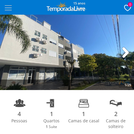
15 anos
0
Next
1/29
4
1
1
2
Pessoas
Quartos
Camas de casal
Camas de
solteiro
1
Suíte