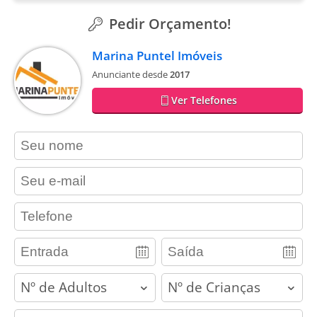
Pedir Orçamento!
Marina Puntel Imóveis
Anunciante desde
2017
Ver Telefones
contact_name
contact_email
contact_phone
adults
children
contact_message