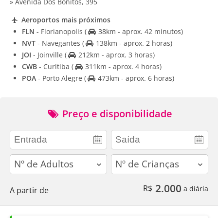
» Avenida Dos Bonitos, 395
Aeroportos mais próximos
FLN
- Florianopolis
(
38km - aprox. 42 minutos)
NVT
- Navegantes
(
138km - aprox. 2 horas)
JOI
- Joinville
(
212km - aprox. 3 horas)
CWB
- Curitiba
(
311km - aprox. 4 horas)
POA
- Porto Alegre
(
473km - aprox. 6 horas)
Preço e disponibilidade
adults
children
2.000
R$
a diária
A partir de