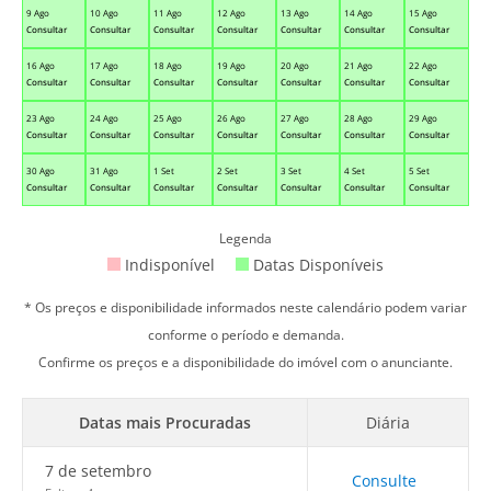
9 Ago
10 Ago
11 Ago
12 Ago
13 Ago
14 Ago
15 Ago
Consultar
Consultar
Consultar
Consultar
Consultar
Consultar
Consultar
16 Ago
17 Ago
18 Ago
19 Ago
20 Ago
21 Ago
22 Ago
Consultar
Consultar
Consultar
Consultar
Consultar
Consultar
Consultar
23 Ago
24 Ago
25 Ago
26 Ago
27 Ago
28 Ago
29 Ago
Consultar
Consultar
Consultar
Consultar
Consultar
Consultar
Consultar
30 Ago
31 Ago
1 Set
2 Set
3 Set
4 Set
5 Set
Consultar
Consultar
Consultar
Consultar
Consultar
Consultar
Consultar
Legenda
Indisponível
Datas Disponíveis
* Os preços e disponibilidade informados neste calendário podem variar
conforme o período e demanda.
Confirme os preços e a disponibilidade do imóvel com o anunciante.
Datas mais Procuradas
Diária
7 de setembro
Consulte