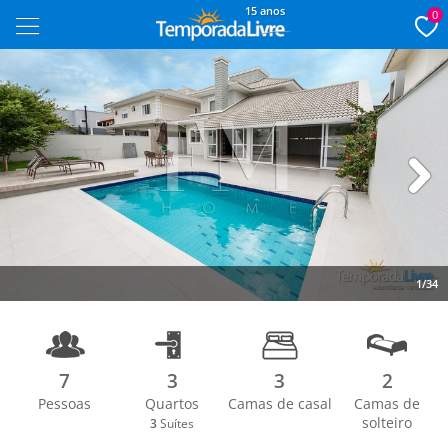
15 anos
0
Next
1/34
7
3
3
2
Pessoas
Quartos
Camas de casal
Camas de
solteiro
3
Suítes