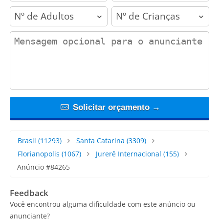
adults
children
contact_message
Solicitar orçamento →
Brasil
(11293)
Santa Catarina
(3309)
Florianopolis
(1067)
Jurerê Internacional
(155)
Anúncio #84265
Feedback
Você encontrou alguma dificuldade com este anúncio ou
anunciante?