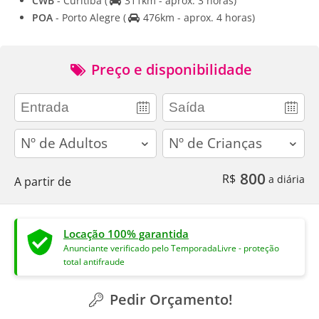
CWB
- Curitiba
(
311km - aprox. 3 horas)
POA
- Porto Alegre
(
476km - aprox. 4 horas)
Preço e disponibilidade
adults
children
800
R$
a diária
A partir de
Locação 100% garantida
Anunciante verificado pelo TemporadaLivre - proteção
total antifraude
Pedir Orçamento!