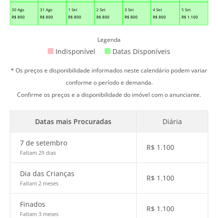
30 Ago
31 Ago
1 Set
2 Set
3 Set
4 Set
5 Set
R$
800
R$
800
R$
800
R$
800
R$
800
R$
800
R$
1.100
Legenda
Indisponível
Datas Disponíveis
* Os preços e disponibilidade informados neste calendário podem variar
conforme o período e demanda.
Confirme os preços e a disponibilidade do imóvel com o anunciante.
Datas mais Procuradas
Diária
7 de setembro
R$
1.100
Faltam 29 dias
Dia das Crianças
R$
1.100
Faltam 2 meses
Finados
R$
1.100
Faltam 3 meses