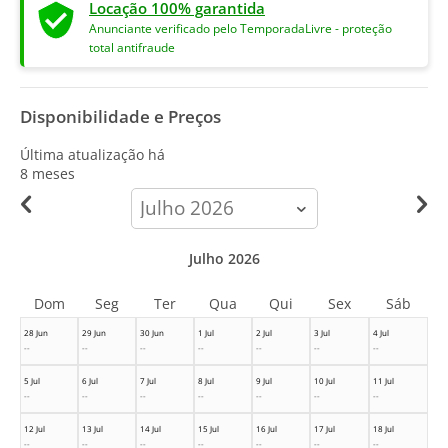
Locação 100% garantida
Anunciante verificado pelo TemporadaLivre - proteção
total antifraude
Disponibilidade e Preços
Última atualização há
8 meses
calendar-
month
Julho 2026
Dom
Seg
Ter
Qua
Qui
Sex
Sáb
28 Jun
29 Jun
30 Jun
1 Jul
2 Jul
3 Jul
4 Jul
--
--
--
--
--
--
--
5 Jul
6 Jul
7 Jul
8 Jul
9 Jul
10 Jul
11 Jul
--
--
--
--
--
--
--
12 Jul
13 Jul
14 Jul
15 Jul
16 Jul
17 Jul
18 Jul
--
--
--
--
--
--
--