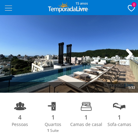
15 anos
0
Next
1/33
4
1
1
1
Pessoas
Quartos
Camas de casal
Sofa-camas
1
Suíte