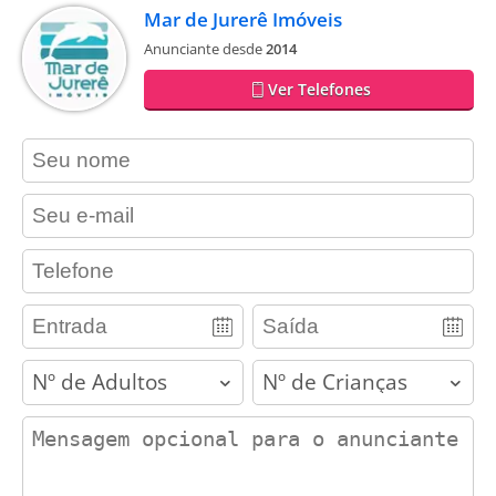
Mar de Jurerê Imóveis
Anunciante desde
2014
Ver Telefones
contact_name
contact_email
contact_phone
adults
children
contact_message