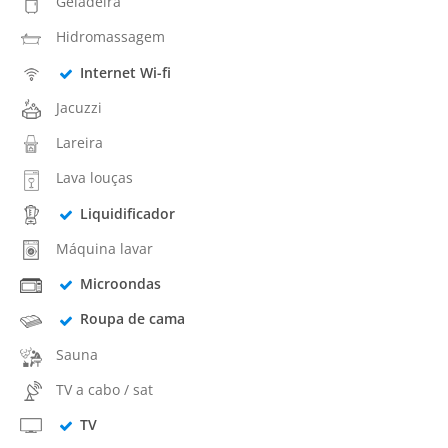
Geladeira
Hidromassagem
Internet Wi-fi
Jacuzzi
Lareira
Lava louças
Liquidificador
Máquina lavar
Microondas
Roupa de cama
Sauna
TV a cabo / sat
TV