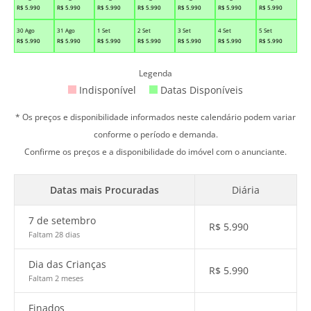
R$
5.990
R$
5.990
R$
5.990
R$
5.990
R$
5.990
R$
5.990
R$
5.990
30 Ago
31 Ago
1 Set
2 Set
3 Set
4 Set
5 Set
R$
5.990
R$
5.990
R$
5.990
R$
5.990
R$
5.990
R$
5.990
R$
5.990
Legenda
Indisponível
Datas Disponíveis
* Os preços e disponibilidade informados neste calendário podem variar
conforme o período e demanda.
Confirme os preços e a disponibilidade do imóvel com o anunciante.
Datas mais Procuradas
Diária
7 de setembro
R$
5.990
Faltam 28 dias
Dia das Crianças
R$
5.990
Faltam 2 meses
Finados