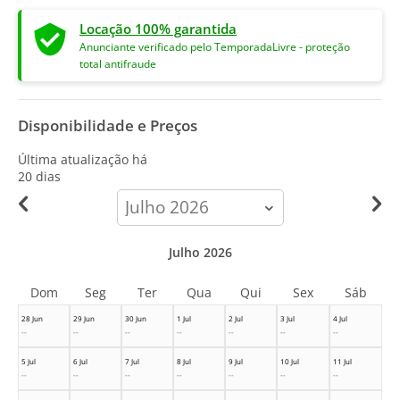
Locação 100% garantida
Anunciante verificado pelo TemporadaLivre - proteção
total antifraude
Disponibilidade e Preços
Última atualização há
20 dias
calendar-
month
Julho 2026
Dom
Seg
Ter
Qua
Qui
Sex
Sáb
28 Jun
29 Jun
30 Jun
1 Jul
2 Jul
3 Jul
4 Jul
--
--
--
--
--
--
--
5 Jul
6 Jul
7 Jul
8 Jul
9 Jul
10 Jul
11 Jul
--
--
--
--
--
--
--