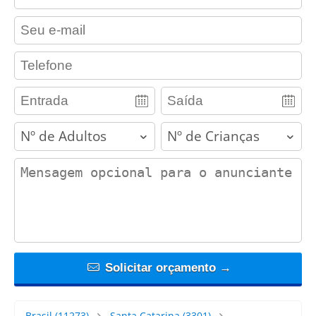
contact_email
contact_phone
adults
children
contact_message
Solicitar orçamento →
Brasil
(11273)
Santa Catarina
(3301)