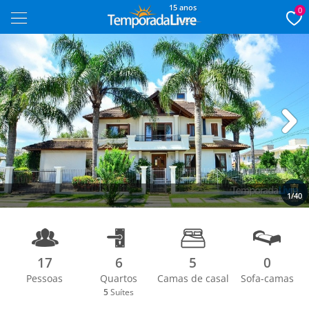
15 anos
0
Next
1/40
17
6
5
0
Pessoas
Quartos
Camas de casal
Sofa-camas
5
Suítes