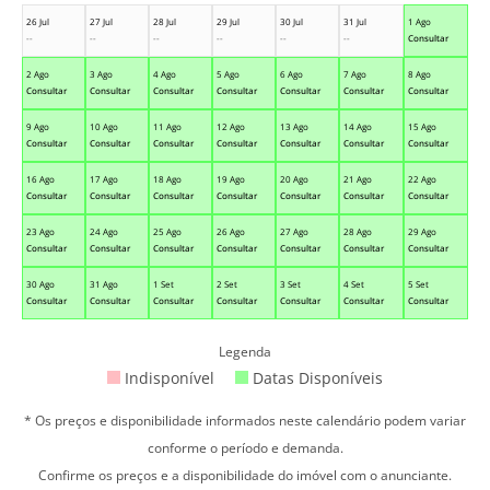
26 Jul
27 Jul
28 Jul
29 Jul
30 Jul
31 Jul
1 Ago
--
--
--
--
--
--
Consultar
2 Ago
3 Ago
4 Ago
5 Ago
6 Ago
7 Ago
8 Ago
Consultar
Consultar
Consultar
Consultar
Consultar
Consultar
Consultar
9 Ago
10 Ago
11 Ago
12 Ago
13 Ago
14 Ago
15 Ago
Consultar
Consultar
Consultar
Consultar
Consultar
Consultar
Consultar
16 Ago
17 Ago
18 Ago
19 Ago
20 Ago
21 Ago
22 Ago
Consultar
Consultar
Consultar
Consultar
Consultar
Consultar
Consultar
23 Ago
24 Ago
25 Ago
26 Ago
27 Ago
28 Ago
29 Ago
Consultar
Consultar
Consultar
Consultar
Consultar
Consultar
Consultar
30 Ago
31 Ago
1 Set
2 Set
3 Set
4 Set
5 Set
Consultar
Consultar
Consultar
Consultar
Consultar
Consultar
Consultar
Legenda
Indisponível
Datas Disponíveis
* Os preços e disponibilidade informados neste calendário podem variar
conforme o período e demanda.
Confirme os preços e a disponibilidade do imóvel com o anunciante.