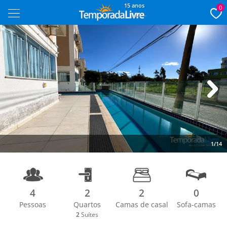
15 anos
0
Next
1/14
4
2
2
0
Pessoas
Quartos
Camas de casal
Sofa-camas
2
Suítes