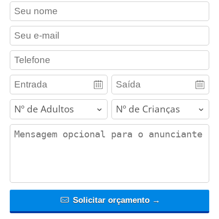
contact_name
contact_email
contact_phone
adults
children
contact_message
Solicitar orçamento →