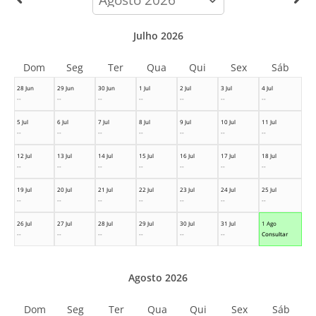
month
Julho 2026
Dom
Seg
Ter
Qua
Qui
Sex
Sáb
28 Jun
29 Jun
30 Jun
1 Jul
2 Jul
3 Jul
4 Jul
--
--
--
--
--
--
--
5 Jul
6 Jul
7 Jul
8 Jul
9 Jul
10 Jul
11 Jul
--
--
--
--
--
--
--
12 Jul
13 Jul
14 Jul
15 Jul
16 Jul
17 Jul
18 Jul
--
--
--
--
--
--
--
19 Jul
20 Jul
21 Jul
22 Jul
23 Jul
24 Jul
25 Jul
--
--
--
--
--
--
--
26 Jul
27 Jul
28 Jul
29 Jul
30 Jul
31 Jul
1 Ago
--
--
--
--
--
--
Consultar
Agosto 2026
Dom
Seg
Ter
Qua
Qui
Sex
Sáb