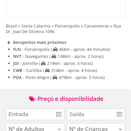
Brasil » Santa Catarina » Florianopolis » Canasvieiras » Rua
Dr. Joao De Oliveira 1096
Aeroportos mais próximos
FLN
- Florianopolis
(
46km - aprox. 44 minutos)
NVT
- Navegantes
(
138km - aprox. 2 horas)
JOI
- Joinville
(
219km - aprox. 3 horas)
CWB
- Curitiba
(
314km - aprox. 4 horas)
POA
- Porto Alegre
(
479km - aprox. 5 horas)
Preço e disponibilidade
adults
children