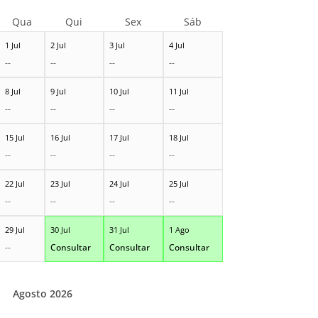
Qua
Qui
Sex
Sáb
1 Jul
2 Jul
3 Jul
4 Jul
--
--
--
--
8 Jul
9 Jul
10 Jul
11 Jul
--
--
--
--
15 Jul
16 Jul
17 Jul
18 Jul
--
--
--
--
22 Jul
23 Jul
24 Jul
25 Jul
--
--
--
--
29 Jul
30 Jul
31 Jul
1 Ago
--
Consultar
Consultar
Consultar
Agosto 2026