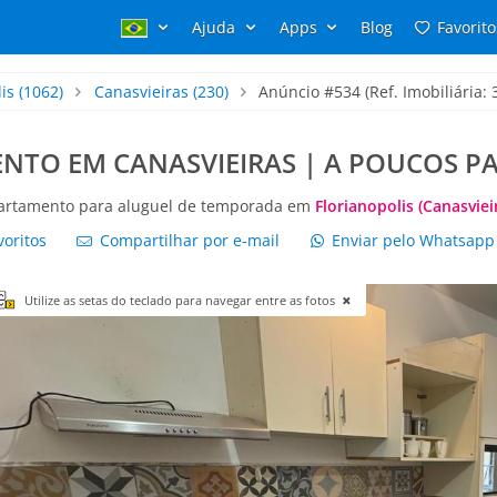
Ajuda
Apps
Blog
Favorito
is
(1062)
Canasvieiras
(230)
Anúncio #534 (Ref. Imobiliária: 
ENTO EM CANASVIEIRAS | A POUCOS PA
artamento para aluguel de temporada em
Florianopolis (Canasviei
voritos
Compartilhar por e-mail
Enviar pelo Whatsap
Utilize as setas do teclado para navegar entre as fotos