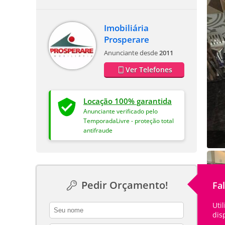
Imobiliária
Prosperare
Anunciante desde
2011
Ver Telefones
Locação 100% garantida
Anunciante verificado pelo
TemporadaLivre - proteção total
antifraude
Pedir Orçamento!
Fa
Uti
contact_name
dis