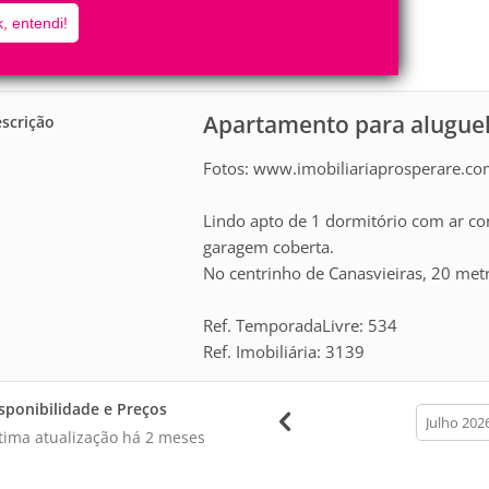
4
1
, entendi!
Pessoas
Quartos
0
Suítes
Apartamento para aluguel
scrição
Fotos: www.imobiliariaprosperare.co
Lindo apto de 1 dormitório com ar con
garagem coberta.
No centrinho de Canasvieiras, 20 met
Ref. TemporadaLivre: 534
Ref. Imobiliária: 3139
sponibilidade e Preços
calendar
month
tima atualização há
2 meses