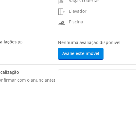
Vagas cobertas
Elevador
Piscina
aliações
(
0
)
Nenhuma avaliação disponível
Avalie este imóvel
calização
onfirmar com o anunciante)