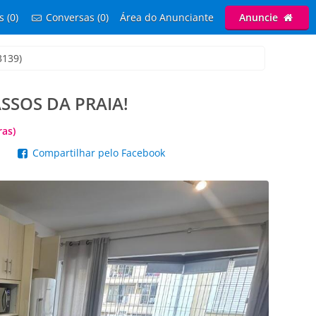
s (0)
Conversas (0)
Área do Anunciante
Anuncie
3139)
SSOS DA PRAIA!
ras)
p
Compartilhar pelo Facebook