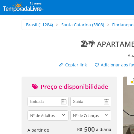
15 anos
Brasil
(11284)
Santa Catarina
(3308)
Florianopol
🏖️🌴 APARTAM
Ap
Copiar link
Adicionar aos fa
Preço e disponibilidade
adults
children
500
R$
a diária
A partir de