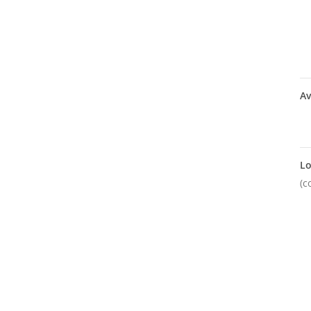
Av
Lo
(c