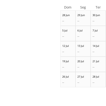
Dom
Seg
Ter
28 Jun
29 Jun
30 Jun
--
--
--
5 Jul
6 Jul
7 Jul
--
--
--
12 Jul
13 Jul
14 Jul
--
--
--
19 Jul
20 Jul
21 Jul
--
--
--
26 Jul
27 Jul
28 Jul
--
--
--