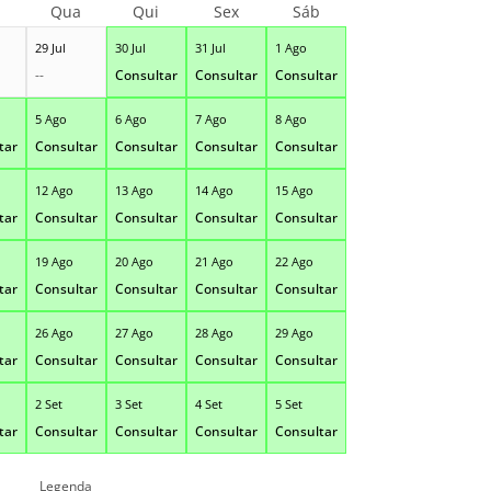
Qua
Qui
Sex
Sáb
29 Jul
30 Jul
31 Jul
1 Ago
--
Consultar
Consultar
Consultar
5 Ago
6 Ago
7 Ago
8 Ago
tar
Consultar
Consultar
Consultar
Consultar
12 Ago
13 Ago
14 Ago
15 Ago
tar
Consultar
Consultar
Consultar
Consultar
19 Ago
20 Ago
21 Ago
22 Ago
tar
Consultar
Consultar
Consultar
Consultar
26 Ago
27 Ago
28 Ago
29 Ago
tar
Consultar
Consultar
Consultar
Consultar
2 Set
3 Set
4 Set
5 Set
tar
Consultar
Consultar
Consultar
Consultar
Legenda