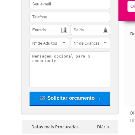
contact_email
Ok
contact_phone
De
adults
children
contact_message
Solicitar orçamento →
Di
Úl
Datas mais Procuradas
Diária