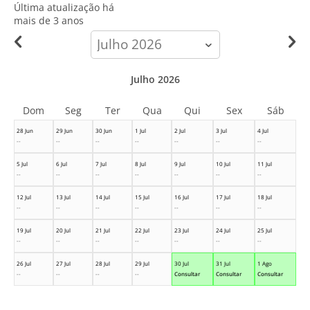
Última atualização há
mais de 3 anos
calendar-
month
Julho 2026
Dom
Seg
Ter
Qua
Qui
Sex
Sáb
28 Jun
29 Jun
30 Jun
1 Jul
2 Jul
3 Jul
4 Jul
--
--
--
--
--
--
--
5 Jul
6 Jul
7 Jul
8 Jul
9 Jul
10 Jul
11 Jul
--
--
--
--
--
--
--
12 Jul
13 Jul
14 Jul
15 Jul
16 Jul
17 Jul
18 Jul
--
--
--
--
--
--
--
19 Jul
20 Jul
21 Jul
22 Jul
23 Jul
24 Jul
25 Jul
--
--
--
--
--
--
--
26 Jul
27 Jul
28 Jul
29 Jul
30 Jul
31 Jul
1 Ago
--
--
--
--
Consultar
Consultar
Consultar