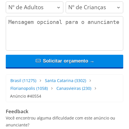
adults
children
contact_message
Solicitar orçamento →
Brasil
(11275)
Santa Catarina
(3302)
Florianopolis
(1058)
Canasvieiras
(230)
Anúncio #40554
Feedback
Você encontrou alguma dificuldade com este anúncio ou
anunciante?