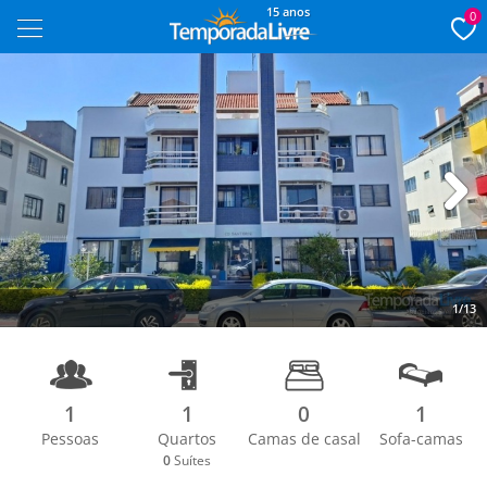
15 anos
0
Next
1/13
1
1
0
1
Pessoas
Quartos
Camas de casal
Sofa-camas
0
Suítes