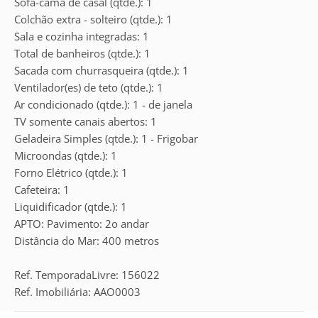
Sofá-cama de casal (qtde.): 1
Colchão extra - solteiro (qtde.): 1
Sala e cozinha integradas: 1
Total de banheiros (qtde.): 1
Sacada com churrasqueira (qtde.): 1
Ventilador(es) de teto (qtde.): 1
Ar condicionado (qtde.): 1 - de janela
TV somente canais abertos: 1
Geladeira Simples (qtde.): 1 - Frigobar
Microondas (qtde.): 1
Forno Elétrico (qtde.): 1
Cafeteira: 1
Liquidificador (qtde.): 1
APTO: Pavimento: 2o andar
Distância do Mar: 400 metros
Ref. TemporadaLivre: 156022
Ref. Imobiliária: AAO0003