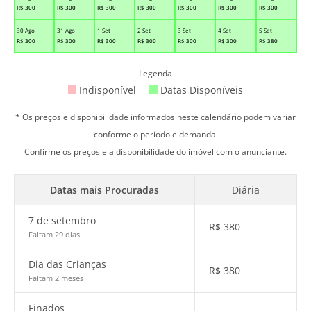
R$
300
R$
300
R$
300
R$
300
R$
300
R$
300
R$
300
30 Ago
31 Ago
1 Set
2 Set
3 Set
4 Set
5 Set
R$
300
R$
300
R$
300
R$
300
R$
300
R$
300
R$
380
Legenda
Indisponível
Datas Disponíveis
* Os preços e disponibilidade informados neste calendário podem variar
conforme o período e demanda.
Confirme os preços e a disponibilidade do imóvel com o anunciante.
Datas mais Procuradas
Diária
7 de setembro
R$
380
Faltam 29 dias
Dia das Crianças
R$
380
Faltam 2 meses
Finados