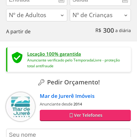
adults
children
300
R$
a diária
A partir de
Locação 100% garantida
Anunciante verificado pelo TemporadaLivre - proteção
total antifraude
Pedir Orçamento!
Mar de Jurerê Imóveis
Anunciante desde
2014
Ver Telefones
contact_name