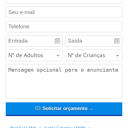
contact_email
contact_phone
adults
children
contact_message
Solicitar orçamento →
Brasil
(11284)
Santa Catarina
(3308)