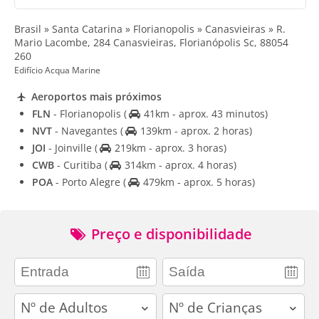
Brasil » Santa Catarina » Florianopolis » Canasvieiras » R.
Mario Lacombe, 284 Canasvieiras, Florianópolis Sc, 88054
260
Edifício Acqua Marine
Aeroportos mais próximos
FLN
- Florianopolis
(
41km - aprox. 43 minutos)
NVT
- Navegantes
(
139km - aprox. 2 horas)
JOI
- Joinville
(
219km - aprox. 3 horas)
CWB
- Curitiba
(
314km - aprox. 4 horas)
POA
- Porto Alegre
(
479km - aprox. 5 horas)
Preço e disponibilidade
adults
children