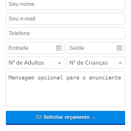
contact_name
contact_email
contact_phone
adults
children
contact_message
Solicitar orçamento →