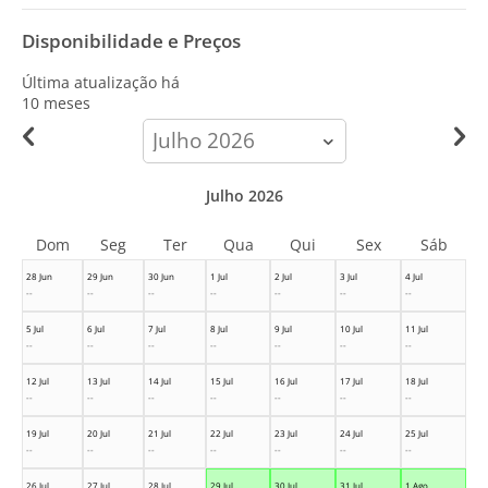
Disponibilidade e Preços
Última atualização há
10 meses
calendar-
month
Julho 2026
Dom
Seg
Ter
Qua
Qui
Sex
Sáb
28 Jun
29 Jun
30 Jun
1 Jul
2 Jul
3 Jul
4 Jul
--
--
--
--
--
--
--
5 Jul
6 Jul
7 Jul
8 Jul
9 Jul
10 Jul
11 Jul
--
--
--
--
--
--
--
12 Jul
13 Jul
14 Jul
15 Jul
16 Jul
17 Jul
18 Jul
--
--
--
--
--
--
--
19 Jul
20 Jul
21 Jul
22 Jul
23 Jul
24 Jul
25 Jul
--
--
--
--
--
--
--
26 Jul
27 Jul
28 Jul
29 Jul
30 Jul
31 Jul
1 Ago