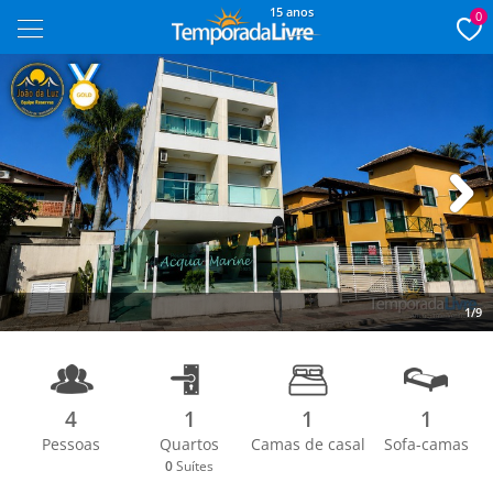
15 anos
0
Next
1/9
4
1
1
1
Pessoas
Quartos
Camas de casal
Sofa-camas
0
Suítes