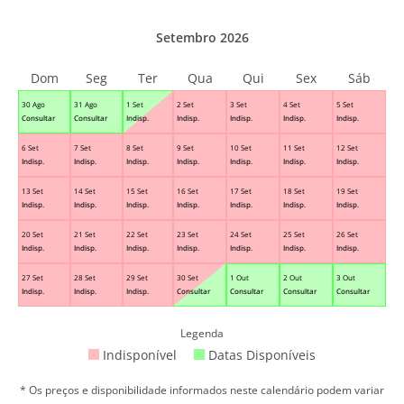
Setembro 2026
Dom
Seg
Ter
Qua
Qui
Sex
Sáb
30 Ago
31 Ago
1 Set
2 Set
3 Set
4 Set
5 Set
Consultar
Consultar
Indisp.
Indisp.
Indisp.
Indisp.
Indisp.
6 Set
7 Set
8 Set
9 Set
10 Set
11 Set
12 Set
Indisp.
Indisp.
Indisp.
Indisp.
Indisp.
Indisp.
Indisp.
13 Set
14 Set
15 Set
16 Set
17 Set
18 Set
19 Set
Indisp.
Indisp.
Indisp.
Indisp.
Indisp.
Indisp.
Indisp.
20 Set
21 Set
22 Set
23 Set
24 Set
25 Set
26 Set
Indisp.
Indisp.
Indisp.
Indisp.
Indisp.
Indisp.
Indisp.
27 Set
28 Set
29 Set
30 Set
1 Out
2 Out
3 Out
Indisp.
Indisp.
Indisp.
Consultar
Consultar
Consultar
Consultar
Legenda
Indisponível
Datas Disponíveis
* Os preços e disponibilidade informados neste calendário podem variar