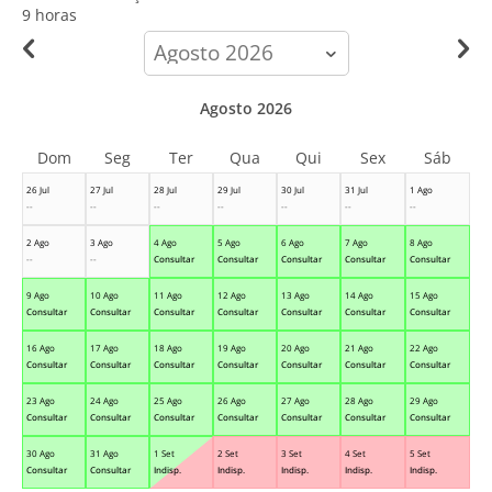
9 horas
calendar-
month
Agosto 2026
Dom
Seg
Ter
Qua
Qui
Sex
Sáb
26 Jul
27 Jul
28 Jul
29 Jul
30 Jul
31 Jul
1 Ago
--
--
--
--
--
--
--
2 Ago
3 Ago
4 Ago
5 Ago
6 Ago
7 Ago
8 Ago
--
--
Consultar
Consultar
Consultar
Consultar
Consultar
9 Ago
10 Ago
11 Ago
12 Ago
13 Ago
14 Ago
15 Ago
Consultar
Consultar
Consultar
Consultar
Consultar
Consultar
Consultar
16 Ago
17 Ago
18 Ago
19 Ago
20 Ago
21 Ago
22 Ago
Consultar
Consultar
Consultar
Consultar
Consultar
Consultar
Consultar
23 Ago
24 Ago
25 Ago
26 Ago
27 Ago
28 Ago
29 Ago
Consultar
Consultar
Consultar
Consultar
Consultar
Consultar
Consultar
30 Ago
31 Ago
1 Set
2 Set
3 Set
4 Set
5 Set
Consultar
Consultar
Indisp.
Indisp.
Indisp.
Indisp.
Indisp.