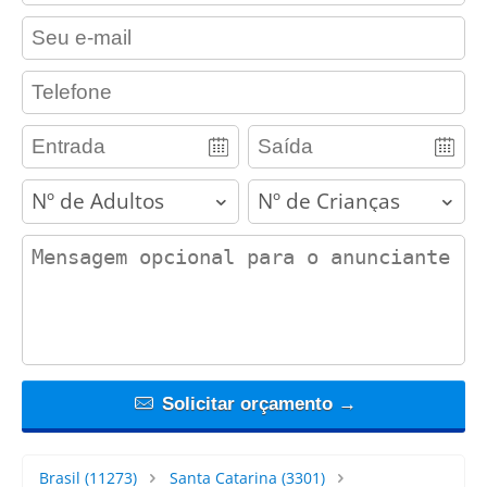
contact_email
contact_phone
adults
children
contact_message
Solicitar orçamento →
Brasil
(11273)
Santa Catarina
(3301)