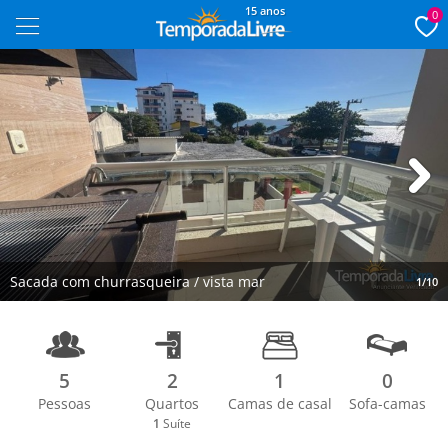
15 anos
0
Next
Sacada com churrasqueira / vista mar
1/10
5
2
1
0
Pessoas
Quartos
Camas de casal
Sofa-camas
1
Suíte