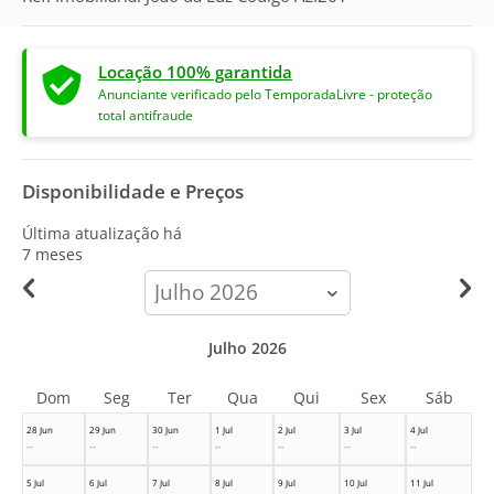
Locação 100% garantida
Anunciante verificado pelo TemporadaLivre - proteção
total antifraude
Disponibilidade e Preços
Última atualização há
7 meses
calendar-
month
Julho 2026
Dom
Seg
Ter
Qua
Qui
Sex
Sáb
28 Jun
29 Jun
30 Jun
1 Jul
2 Jul
3 Jul
4 Jul
--
--
--
--
--
--
--
5 Jul
6 Jul
7 Jul
8 Jul
9 Jul
10 Jul
11 Jul