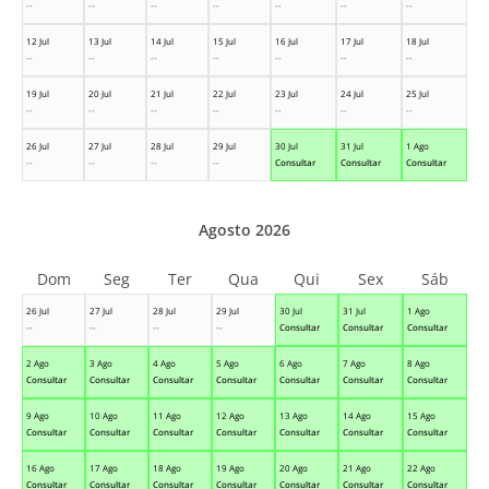
--
--
--
--
--
--
--
12 Jul
13 Jul
14 Jul
15 Jul
16 Jul
17 Jul
18 Jul
--
--
--
--
--
--
--
19 Jul
20 Jul
21 Jul
22 Jul
23 Jul
24 Jul
25 Jul
--
--
--
--
--
--
--
26 Jul
27 Jul
28 Jul
29 Jul
30 Jul
31 Jul
1 Ago
--
--
--
--
Consultar
Consultar
Consultar
Agosto 2026
Dom
Seg
Ter
Qua
Qui
Sex
Sáb
26 Jul
27 Jul
28 Jul
29 Jul
30 Jul
31 Jul
1 Ago
--
--
--
--
Consultar
Consultar
Consultar
2 Ago
3 Ago
4 Ago
5 Ago
6 Ago
7 Ago
8 Ago
Consultar
Consultar
Consultar
Consultar
Consultar
Consultar
Consultar
9 Ago
10 Ago
11 Ago
12 Ago
13 Ago
14 Ago
15 Ago
Consultar
Consultar
Consultar
Consultar
Consultar
Consultar
Consultar
16 Ago
17 Ago
18 Ago
19 Ago
20 Ago
21 Ago
22 Ago
Consultar
Consultar
Consultar
Consultar
Consultar
Consultar
Consultar