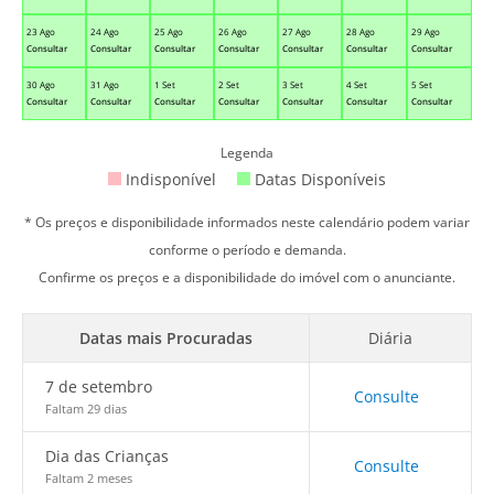
23 Ago
24 Ago
25 Ago
26 Ago
27 Ago
28 Ago
29 Ago
Consultar
Consultar
Consultar
Consultar
Consultar
Consultar
Consultar
30 Ago
31 Ago
1 Set
2 Set
3 Set
4 Set
5 Set
Consultar
Consultar
Consultar
Consultar
Consultar
Consultar
Consultar
Legenda
Indisponível
Datas Disponíveis
* Os preços e disponibilidade informados neste calendário podem variar
conforme o período e demanda.
Confirme os preços e a disponibilidade do imóvel com o anunciante.
Datas mais Procuradas
Diária
7 de setembro
Consulte
Faltam 29 dias
Dia das Crianças
Consulte
Faltam 2 meses