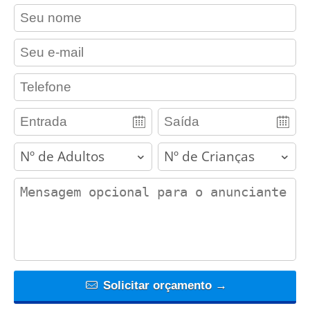
contact_name
contact_email
contact_phone
adults
children
contact_message
Solicitar orçamento →