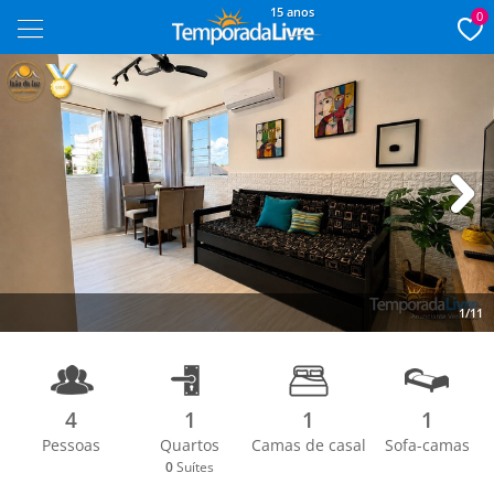
15 anos
0
Next
1/11
4
1
1
1
Pessoas
Quartos
Camas de casal
Sofa-camas
0
Suítes