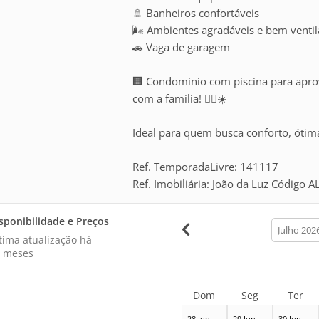
🚿 Banheiros confortáveis
🌬️ Ambientes agradáveis e bem venti
🚗 Vaga de garagem
🏢 Condomínio com piscina para apro
com a família! 🏊‍♂️☀️
Ideal para quem busca conforto, ótima
Ref. TemporadaLivre: 141117
Ref. Imobiliária: João da Luz Código A
sponibilidade e Preços
calendar
month
tima atualização há
 meses
Dom
Seg
Ter
28 Jun
29 Jun
30 Jun