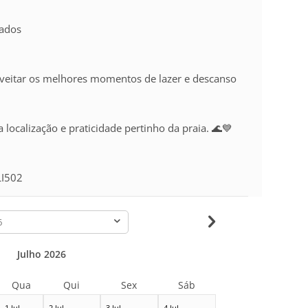
lados
veitar os melhores momentos de lazer e descanso
 localização e praticidade pertinho da praia. 🌊💙
LI502
-
Julho 2026
Qua
Qui
Sex
Sáb
1 Jul
2 Jul
3 Jul
4 Jul