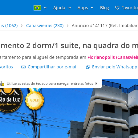
Ajuda
Apps
Blog
Favorito
is
(1062)
Canasvieiras
(230)
Anúncio #141117 (Ref. Imobiliár
mento 2 dorm/1 suite, na quadra do m
artamento para aluguel de temporada em
Florianopolis (Canasviei
voritos
Compartilhar por e-mail
Enviar pelo Whatsap
Utilize as setas do teclado para navegar entre as fotos