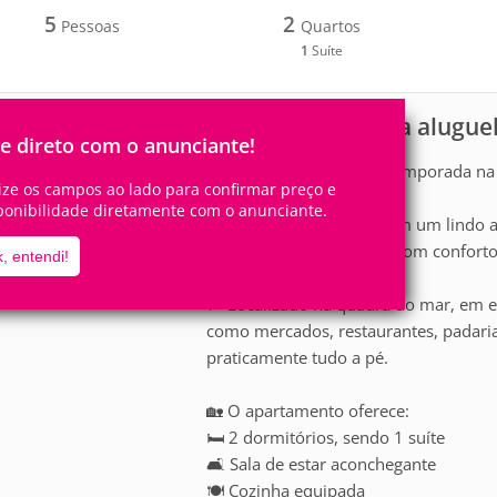
5
2
Pessoas
Quartos
1
Suíte
Apartamento para aluguel
scrição
le direto com o anunciante!
🌴✨ Apartamento para Temporada na
lize os campos ao lado para confirmar preço e
ponibilidade diretamente com o anunciante.
Aproveite dias incríveis em um lindo 
perfeito para suas férias com conforto 
, entendi!
📍 Localizado na quadra do mar, em e
como mercados, restaurantes, padarias
praticamente tudo a pé.
🏡 O apartamento oferece:
🛏️ 2 dormitórios, sendo 1 suíte
🛋️ Sala de estar aconchegante
🍽️ Cozinha equipada