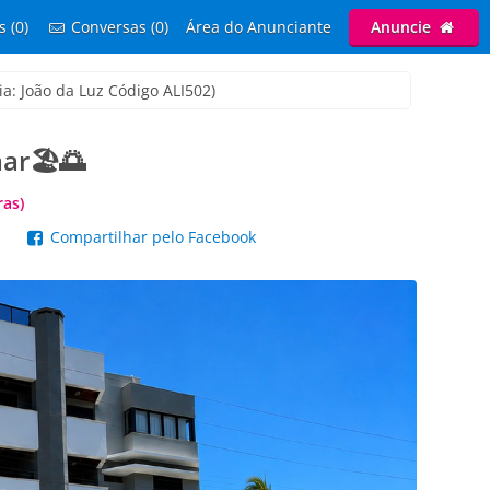
s (0)
Conversas (0)
Área do Anunciante
Anuncie
ia: João da Luz Código ALI502)
ar🏖️🌅
ras)
p
Compartilhar pelo Facebook