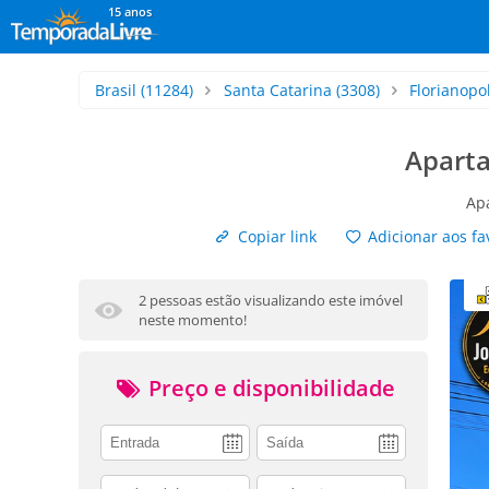
15 anos
Brasil
(11284)
Santa Catarina
(3308)
Florianopol
Aparta
Ap
Copiar link
Adicionar aos fa
2 pessoas estão visualizando este imóvel
neste momento!
Preço e disponibilidade
adults
children