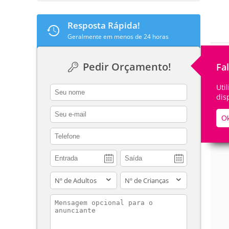
Resposta Rápida!
Geralmente em menos de 24 horas
De
Pedir Orçamento!
Fa
Uti
contact_name
dis
contact_email
Ok
contact_phone
adults
children
contact_message