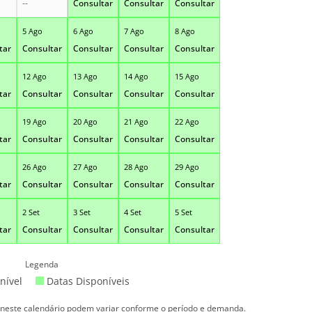
--
Consultar
Consultar
Consultar
5 Ago
6 Ago
7 Ago
8 Ago
tar
Consultar
Consultar
Consultar
Consultar
12 Ago
13 Ago
14 Ago
15 Ago
tar
Consultar
Consultar
Consultar
Consultar
19 Ago
20 Ago
21 Ago
22 Ago
tar
Consultar
Consultar
Consultar
Consultar
26 Ago
27 Ago
28 Ago
29 Ago
tar
Consultar
Consultar
Consultar
Consultar
2 Set
3 Set
4 Set
5 Set
tar
Consultar
Consultar
Consultar
Consultar
Legenda
nível
Datas Disponíveis
s neste calendário podem variar conforme o período e demanda.