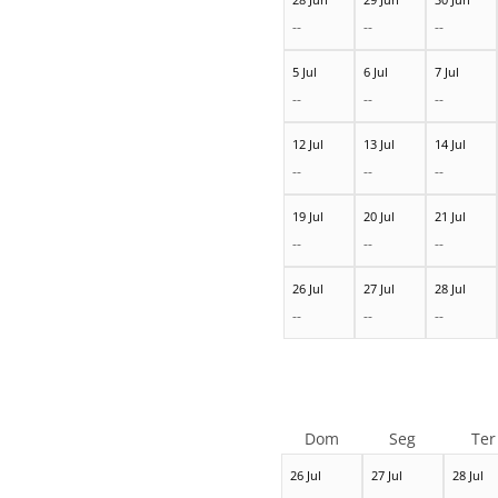
--
--
--
5 Jul
6 Jul
7 Jul
--
--
--
12 Jul
13 Jul
14 Jul
--
--
--
19 Jul
20 Jul
21 Jul
--
--
--
26 Jul
27 Jul
28 Jul
--
--
--
Dom
Seg
Ter
26 Jul
27 Jul
28 Jul