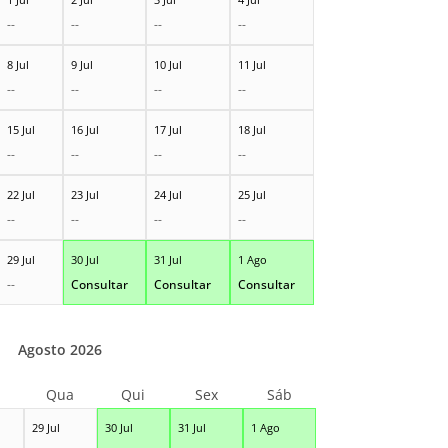
--
--
--
--
8 Jul
9 Jul
10 Jul
11 Jul
--
--
--
--
15 Jul
16 Jul
17 Jul
18 Jul
--
--
--
--
22 Jul
23 Jul
24 Jul
25 Jul
--
--
--
--
29 Jul
30 Jul
31 Jul
1 Ago
--
Consultar
Consultar
Consultar
Agosto 2026
Qua
Qui
Sex
Sáb
29 Jul
30 Jul
31 Jul
1 Ago