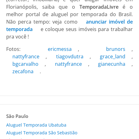
Florianópolis, saiba que o
TemporadaLivre
é o
melhor portal de aluguel por temporada do Brasil.
Não perca tempo: veja como
anunciar imóvel de
temporada
e coloque seus imóveis para trabalhar
pra você !
Fotos:
ericmessa
,
brunors
,
nattyfrance
,
tiagovdutra
,
grace_land
,
bgcarvalho
,
nattyfrance
,
gianecunha
,
zecafona
.
São Paulo
Aluguel Temporada Ubatuba
Aluguel Temporada São Sebastião