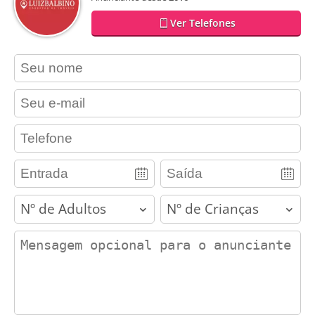
Ver Telefones
contact_name
contact_email
contact_phone
adults
children
contact_message