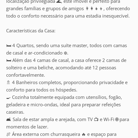
localização privilegiada 🌊, este imóvel é perfeito para
grandes famílias e grupos de amigos 👨‍👩‍👧‍👦, oferecendo
todo o conforto necessário para uma estadia inesquecível.
Características da Casa:
🛏️ 4 Quartos, sendo uma suíte master, todos com camas
de casal e ar-condicionado ❄️.
🛏️ Além das 4 camas de casal, a casa oferece 2 camas de
solteiro e uma beliche, acomodando até 12 pessoas
confortavelmente.
🚿 4 Banheiros completos, proporcionando privacidade e
conforto para todos os hóspedes.
🍳 Cozinha totalmente equipada com utensílios, fogão,
geladeira e micro-ondas, ideal para preparar refeições
caseiras.
🛋️ Sala de estar ampla e arejada, com TV 📺 e Wi-Fi 🌐 para
momentos de lazer.
🍖 Área externa com churrasqueira 🔥 e espaço para