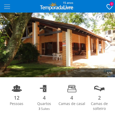
15 anos
0
Next
1/19
12
4
4
2
Pessoas
Quartos
Camas de casal
Camas de
solteiro
3
Suítes