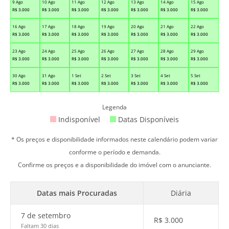
9 Ago
10 Ago
11 Ago
12 Ago
13 Ago
14 Ago
15 Ago
R$
3.000
R$
3.000
R$
3.000
R$
3.000
R$
3.000
R$
3.000
R$
3.000
16 Ago
17 Ago
18 Ago
19 Ago
20 Ago
21 Ago
22 Ago
R$
3.000
R$
3.000
R$
3.000
R$
3.000
R$
3.000
R$
3.000
R$
3.000
23 Ago
24 Ago
25 Ago
26 Ago
27 Ago
28 Ago
29 Ago
R$
3.000
R$
3.000
R$
3.000
R$
3.000
R$
3.000
R$
3.000
R$
3.000
30 Ago
31 Ago
1 Set
2 Set
3 Set
4 Set
5 Set
R$
3.000
R$
3.000
R$
3.000
R$
3.000
R$
3.000
R$
3.000
R$
3.000
Legenda
Indisponível
Datas Disponíveis
* Os preços e disponibilidade informados neste calendário podem variar
conforme o período e demanda.
Confirme os preços e a disponibilidade do imóvel com o anunciante.
Datas mais Procuradas
Diária
7 de setembro
R$
3.000
Faltam 30 dias