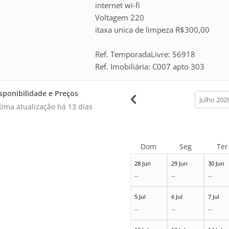
internet wi-fi
Voltagem 220
itaxa unica de limpeza R$300,00
Ref. TemporadaLivre: 56918
Ref. Imobiliária: C007 apto 303
sponibilidade e Preços
calendar
month
tima atualização há
13 dias
Dom
Seg
Ter
28 Jun
29 Jun
30 Jun
--
--
--
5 Jul
6 Jul
7 Jul
--
--
--