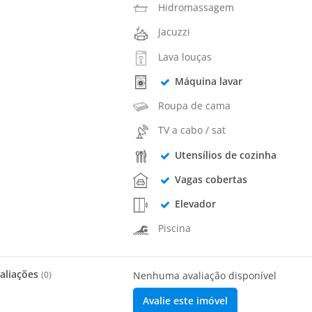
Hidromassagem
Jacuzzi
Lava louças
Máquina lavar
Roupa de cama
TV a cabo / sat
Utensílios de cozinha
Vagas cobertas
Elevador
Piscina
aliações
(
0
)
Nenhuma avaliação disponível
Avalie este imóvel