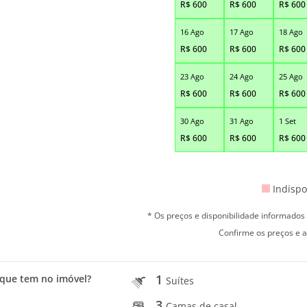
R$
600
R$
600
R$
600
16 Ago
17 Ago
18 Ago
R$
600
R$
600
R$
600
23 Ago
24 Ago
25 Ago
R$
600
R$
600
R$
600
30 Ago
31 Ago
1 Set
R$
600
R$
600
R$
600
Indispo
* Os preços e disponibilidade informado
Confirme os preços e a
1
que tem no imóvel?
Suítes
3
Camas de casal