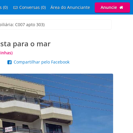
s (0)
Conversas (0)
Área do Anunciante
Anuncie
iliária: C007 apto 303)
sta para o mar
inhas)
p
Compartilhar pelo Facebook