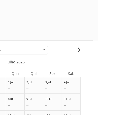
-
Julho 2026
Qua
Qui
Sex
Sáb
1 Jul
2 Jul
3 Jul
4 Jul
--
--
--
--
8 Jul
9 Jul
10 Jul
11 Jul
--
--
--
--