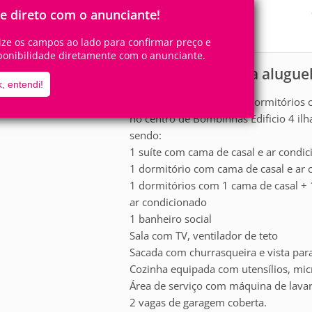
8
3
Pessoas
Quartos
le direto com o anunciante!
1
Suíte
lize os campos ao lado para confirmar preço e
ponibilidade diretamente com o anunciante.
Apartamento para alugue
scrição
, entendi!
Lindo apartamento de 3 dormitórios c
no centro de Bombinhas Edificio 4 ilh
sendo:
1 suíte com cama de casal e ar condi
1 dormitório com cama de casal e ar 
1 dormitórios com 1 cama de casal + 1
ar condicionado
1 banheiro social
Sala com TV, ventilador de teto
Sacada com churrasqueira e vista par
Cozinha equipada com utensílios, micr
Área de serviço com máquina de lava
2 vagas de garagem coberta.