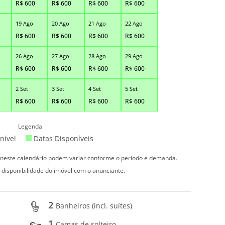
R$
600
R$
600
R$
600
R$
600
19 Ago
20 Ago
21 Ago
22 Ago
R$
600
R$
600
R$
600
R$
600
26 Ago
27 Ago
28 Ago
29 Ago
R$
600
R$
600
R$
600
R$
600
2 Set
3 Set
4 Set
5 Set
R$
600
R$
600
R$
600
R$
600
Legenda
nível
Datas Disponíveis
s neste calendário podem variar conforme o período e demanda.
 disponibilidade do imóvel com o anunciante.
2
Banheiros (incl. suítes)
1
Camas de solteiro