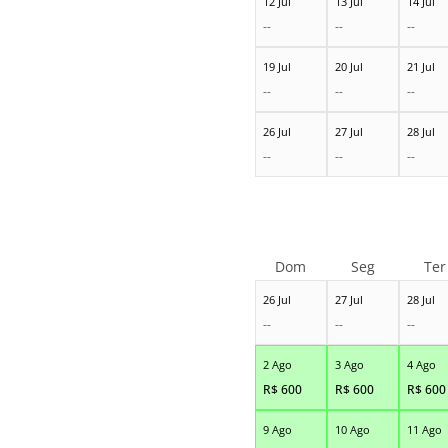
12 Jul
13 Jul
14 Jul
--
--
--
19 Jul
20 Jul
21 Jul
--
--
--
26 Jul
27 Jul
28 Jul
--
--
--
Dom
Seg
Ter
26 Jul
27 Jul
28 Jul
--
--
--
2 Ago
3 Ago
4 Ago
R$
600
R$
600
R$
600
9 Ago
10 Ago
11 Ago