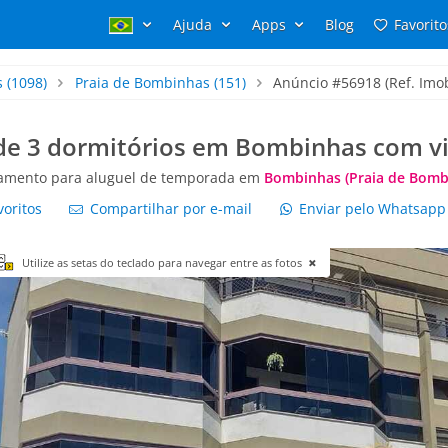
Ajuda
Apps
Blog
Favorito
s
(1098)
Praia de Bombinhas
(151)
Anúncio #56918 (Ref. Imob
e 3 dormitórios em Bombinhas com vi
amento para aluguel de temporada em
Bombinhas (Praia de Bomb
voritos
Compartilhar por e-mail
Enviar pelo Whatsap
Utilize as setas do teclado para navegar entre as fotos